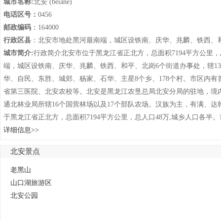
城市名称:
北安 (běiāne)
电话区号：
0456
邮政编码
：164000
行政区县
：北安市地处黑河最南端，城区设铁南、庆华、兆麟、铁西、和
城市简介:
行政简介北安市位于黑龙江省正北方，总面积7194平方公里，
端，城区设铁南、庆华、兆麟、铁西、和平、北岗6个街道办事处，辖13
华、自民、东胜、城郊、杨家、石华、主星8个乡、178个村。市区内
省第三医院、北安农校等。北安是黑龙江农垦总局北安分局的驻地，境
通北林业局所辖16个国营林场以及17个部队农场。汉族为主，有满、达
于黑龙江省正北方，总面积7194平方公里，总人口48万,城乡人口各半
详细信息>>
北安景点
列表
老黑山
山口湖旅游区
北安公园