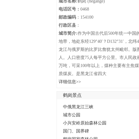
城市名称:
鹤岗 (hegange)
电话区号：
0468
邮政编码
：154100
行政区县
：
城市简介:
作为中国古代后500年统一中
地带，地处东经129°40′？D132°31
龙江与俄罗斯的比罗比詹犹太州毗邻。版图面积
人。人口密度75人每平方公里。市人民政府驻兴
万吨，可采100年以上，煤种主要有主焦煤、
质煤炭。是黑龙江省四大
详细信息>>
鹤岗景点
列表
中俄黑龙江三峡
城市公园
小兴安岭原始森林公园
国门、国界碑