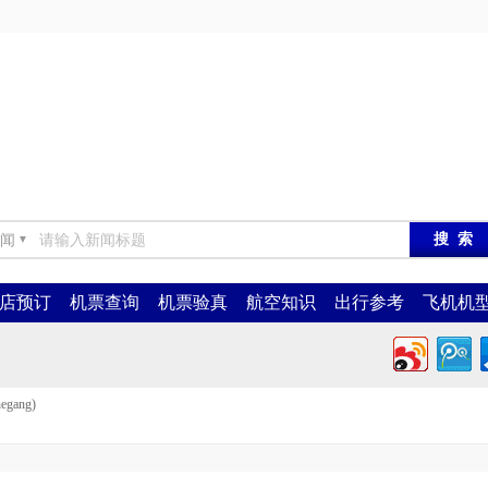
闻
▼
店预订
机票查询
机票验真
航空知识
出行参考
飞机机
egang)