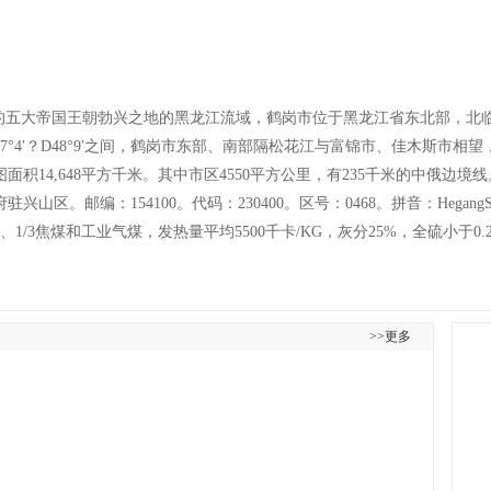
国的五大帝国王朝勃兴之地的黑龙江流域，鹤岗市位于黑龙江省东北部，北
′，北纬47°4′？D48°9′之间，鹤岗市东部、南部隔松花江与富锦市、佳木
14,648平方千米。其中市区4550平方公里，有235千米的中俄边境线
山区。邮编：154100。代码：230400。区号：0468。拼音：Hegang
1/3焦煤和工业气煤，发热量平均5500千卡/KG，灰分25%，全硫小于
>>更多