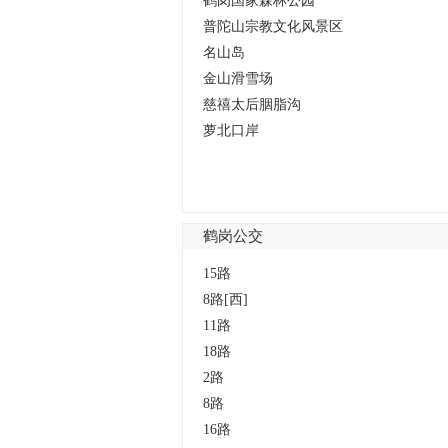
鹤岗国家森林公园
普陀山宗教文化风景区
名山岛
金山滑雪场
慈禧太后胭脂沟
萝北口岸
鹤岗公交
列表
15路
8路[西]
11路
18路
2路
8路
16路