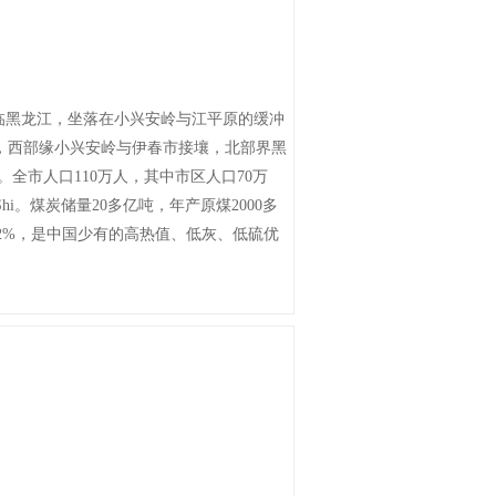
临黑龙江，坐落在小兴安岭与江平原的缓冲
斯市相望，西部缘小兴安岭与伊春市接壤，北部界黑
。全市人口110万人，其中市区人口70万
Shi。煤炭储量20多亿吨，年产原煤2000多
0.2%，是中国少有的高热值、低灰、低硫优