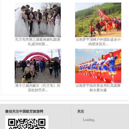
扎兰屯市第三届集体婚礼圆满
云南罗平顶峰户外团队徒步小
礼成36对新...
鸡登沐浴天...
第十三届内蒙古（扎兰屯）兴
云南罗平国庆黄金周红高粱舞
安杜鹃节开...
林大赛火爆
微信关注中国航空旅游网
关注
Loading...