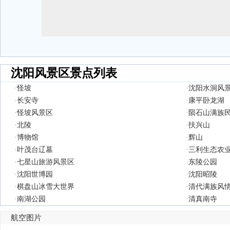
沈阳风景区景点列表
·
怪坡
·
沈阳水洞风
·
长安寺
·
康平卧龙湖
·
怪坡风景区
·
陨石山满族
·
北陵
·
扶兴山
·
博物馆
·
辉山
·
叶茂台辽墓
·
三利生态农
·
七星山旅游风景区
·
东陵公园
·
沈阳世博园
·
沈阳昭陵
·
棋盘山冰雪大世界
·
清代满族风
·
南湖公园
·
清真南寺
航空图片