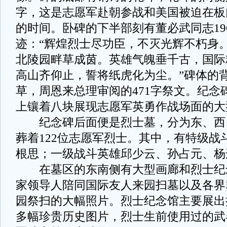
字，这是志愿军赴朝参战和美国被迫在板
的时间。卧碑的下半部刻有董必武同志19
迹：“辉煌烈士尽功臣，不灭光辉不朽身
北陵园畔草成茵。英雄气魄垂千古，国际
高山齐仰止，誓将纸虎化为尘。”碑体的
草，周恩来总理审阅的471字祭文。纪念
上镶着八块展现志愿军英勇作战场面的大
纪念碑后面便是烈士墓，分为东、西
葬着122位志愿军烈士。其中，有特级战
根思；一级战斗英雄邱少云、孙占元、杨
在墓区的东南侧有大型画廊和烈士纪
家领导人陪同国际友人来园扫墓以及各界
园祭扫的大幅照片。烈士纪念馆主要展出抗
多幅珍贵历史图片，烈士生前使用过的武