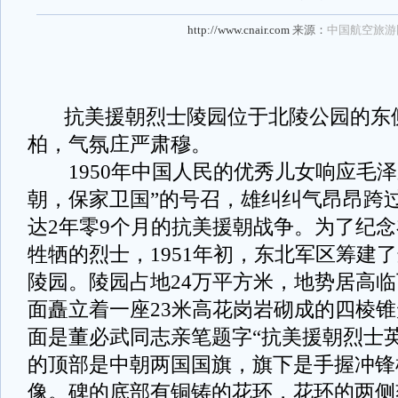
http://www.cnair.com
来源：
中国航空旅游
抗美援朝烈士陵园位于北陵公园的东
柏，气氛庄严肃穆。
1950年中国人民的优秀儿女响应毛泽
朝，保家卫国”的号召，雄纠纠气昂昂跨
达2年零9个月的抗美援朝战争。为了纪
牲牺的烈士，1951年初，东北军区筹建
陵园。陵园占地24万平方米，地势居高
面矗立着一座23米高花岗岩砌成的四棱
面是董必武同志亲笔题字“抗美援朝烈士
的顶部是中朝两国国旗，旗下是手握冲锋
像。碑的底部有铜铸的花环，花环的两侧刻有