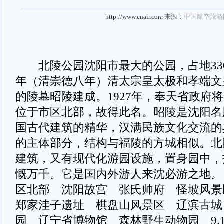
http://www.cnair.com
来源：
中国航空旅游
北陵公园沈阳市最大的公园，占地330万
年（清崇德八年）清太宗皇太极和孝端文
的陵墓昭陵建成。1927年，奉天省政府
位于市区北部，故得此名。昭陵是沈阳名
国古代建筑的精华，汉满民族文化交流的
的主体部分，结构与福陵的方城相似。北
建筑，又有现代化游园设施，置身园中，
慨万千。它是国内外游人来沈必游之
区北部 沈阳故宫 张氏帅府 怪坡风
郑家洼子遗址 棋盘山风景区 辽滨古城
园 辽宁省博物馆 森林野生动物园 9.