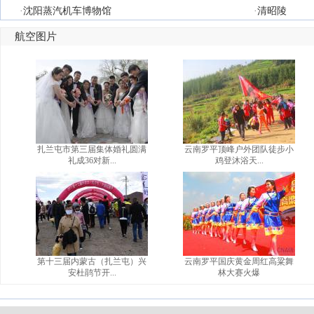
·
沈阳蒸汽机车博物馆
·
清昭陵
航空图片
扎兰屯市第三届集体婚礼圆满
云南罗平顶峰户外团队徒步小
礼成36对新...
鸡登沐浴天...
第十三届内蒙古（扎兰屯）兴
云南罗平国庆黄金周红高粱舞
安杜鹃节开...
林大赛火爆