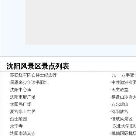
沈阳风景区景点列表
·
苏联红军阵亡将士纪念碑
·
九·一八事变
·
周恩来少年读书旧址
·
中共满洲省
·
沈阳中心庙
·
天主教堂
·
沈阳市府广场
·
棋盘山冰雪
·
太阳鸟广场
·
八尔虎山
·
夏宫水上世界
·
沈阳故宫
·
烈士陵园
·
怪坡风景区
·
永宁寺
·
东北大学旧
·
沈阳南清真寺
·
桃仙国际机