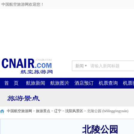
中国航空旅游网欢迎您！
新闻
▼
首 页
航旅新闻
航旅图片
酒店预订
机票查询
机票
中国航空旅游网
>
旅游景点
>
辽宁
>
沈阳风景区
> 北陵公园 (běilínggōngyuán)
北陵公园