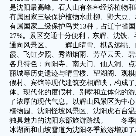
是沈阳最高峰。石人山有各种经济植物和
有属国家三级保护植物水曲柳、野大豆、
有属国家二级保护鸟类13种，占辽宁省
27%。景区交通十分便利，东辉、沈铁
通向风景区。 辉山晴雪、棋盘远眺、
霞、飞虹夕照、秀湖烟雨、芳草云天、碧
各具特色；向阳寺、南天门、仙人洞、点
丽城等历史遗迹与晴雪楼、望湖阁、观棋
假村、宾馆等现代建筑交相辉映，构成了
体。现代化的度假村、别墅和立体化的游
了浓厚的现代气息。以辉山风景区为中心
植物园、沈阳怪坡风景区、沈阳虎石台温
独具魅力的沈阳东部旅游路线。 冬季
冰湖面和山坡雪道为沈阳冬季旅游增加了