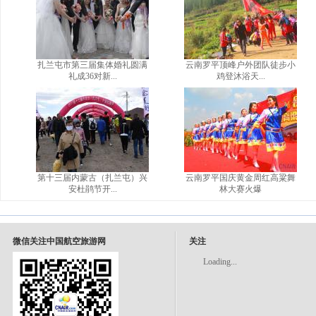
扎兰屯市第三届集体婚礼圆满
云南罗平顶峰户外团队徒步小
礼成36对新...
鸡登沐浴天...
第十三届内蒙古（扎兰屯）兴
云南罗平国庆黄金周红高粱舞
安杜鹃节开...
林大赛火爆
微信关注中国航空旅游网
关注
Loading...