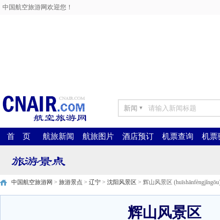
中国航空旅游网欢迎您！
新闻
▼
首 页
航旅新闻
航旅图片
酒店预订
机票查询
机票
中国航空旅游网
>
旅游景点
>
辽宁
>
沈阳风景区
> 辉山风景区 (huīshānfèngjǐngōu
辉山风景区