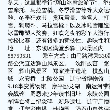
冬天，这里都举行“辉山冰雪旅游节”。
雪摩托、马拉雪橇、冬季滑雪等等大众运
雕、冬季狂欢节，赏玩雪景、堆雪人、打
雪、狗爬犁、马拉雪橇；以及冰雕雪雕造
冰雪雕塑大奖赛、狂欢之夜的彩车大游行
拉松比赛，还有很多的竞技性、趣味
地 址：东陵区满堂乡辉山风景区
88750531 乘车方式：由马路湾乘330
路公汽直达辉山风景区。 沈阳故宫 张
区 辉山风景区 郑家洼子遗址 棋盘山
城 永安桥 北陵公园 辽宁省博物馆
9.18事变博物馆 康平卧龙湖 南运河
会战碑 周恩来少年读书旧址 东陵公园
军阵亡将士纪念碑 新乐遗址 辽宁广播
堂 辽宁彩电塔 动物园 陨石山自然