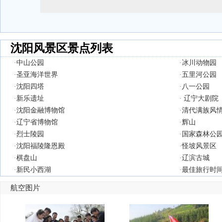
沈阳风景区景点列表
·
中山公园
·
冰川动物园
·
圣亚海洋世界
·
五里河公园
·
沈阳四塔
·
八一公园
·
新乐遗址
·
辽宁大剧院
·
沈阳金融博物馆
·
清代满族风
·
辽宁省博物馆
·
辉山
·
烈士陵园
·
国家森林公
·
沈阳福陵隆恩殿
·
怪坡风景区
·
棋盘山
·
辽滨古城
·
新民小西湖
·
最佳旅行时
航空图片