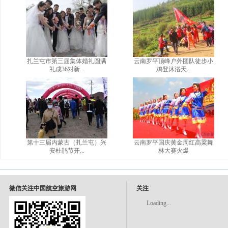
扎兰屯市第三届集体婚礼圆满
云南罗平顶峰户外团队徒步小
礼成36对新...
鸡登沐浴天...
第十三届内蒙古（扎兰屯）兴
云南罗平国庆黄金周红高粱舞
安杜鹃节开...
林大赛火爆
微信关注中国航空旅游网
关注
Loading...