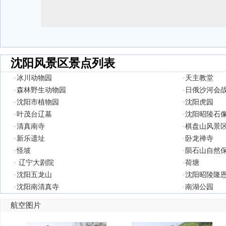
沈阳风景区景点列表
·
冰川动物园
·
天主教堂
·
森林野生动物园
·
日俄沙河会
·
沈阳市植物园
·
沈阳虎园
·
叶茂台辽墓
·
沈阳昭陵石
·
清真南寺
·
棋盘山风景
·
新乐遗址
·
卧龙禅寺
·
怪坡
·
陨石山自然
·
辽宁大剧院
·
荷塘
·
沈阳五龙山
·
沈阳昭陵隆
·
沈阳南清真寺
·
南湖公园
航空图片