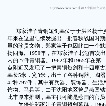
http://www.cnair.com
来源：
中国航空旅游
郑家洼子青铜短剑墓位于于洪区杨士乡
年来在这里陆续发掘出一批春秋战国时期
量的珍贵文物，郑家洼子也因此由一个默
扬四海。1958年，在郑家洼子北边首次
内的27件青铜器。1962年和1965年在
点附近又发现了一把青铜短剑和十四座古
墓长5米，宽3米，出土了各种铜器、陶
42种797件，其中有兵器、装饰器、生
饰物、马具等，由于沈阳地区曾是燕国辖
此丰厚来推测，墓主很可能是燕国的官员
为保护郑家洼子青铜短剑墓群，1966