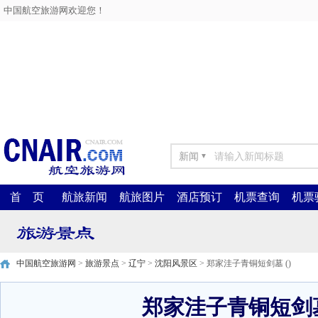
中国航空旅游网欢迎您！
新闻
▼
首 页
航旅新闻
航旅图片
酒店预订
机票查询
机票
中国航空旅游网
>
旅游景点
>
辽宁
>
沈阳风景区
> 郑家洼子青铜短剑墓 ()
郑家洼子青铜短剑