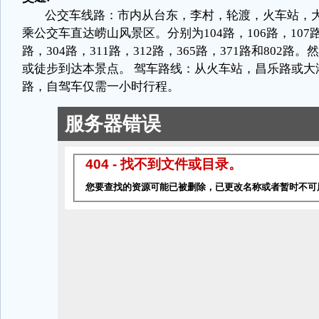
公交车线路：市内从台东，李村，轮渡，火车站，
乘公交车直达崂山风景区。分别为
104
路，
106
路，
107
路，
304
路，
311
路，
312
路，
365
路，
371
路和
802
路。然
或徒步到达本景点。
驾车路线：从火车站，昌乐路或大
路，自驾车仅需一小时行程。