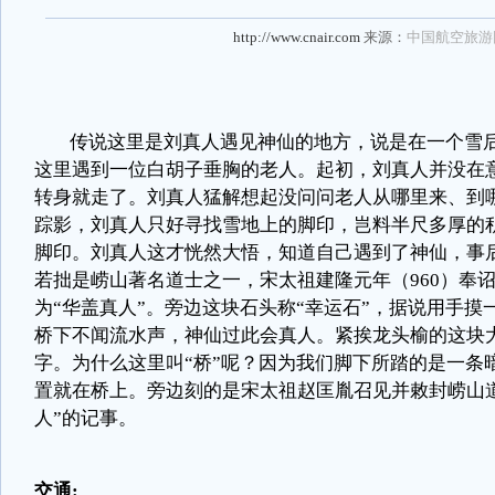
http://www.cnair.com
来源：
中国航空旅游
传说这里是刘真人遇见神仙的地方，说是在一个雪
这里遇到一位白胡子垂胸的老人。起初，刘真人并没在
转身就走了。刘真人猛解想起没问问老人从哪里来、到
踪影，刘真人只好寻找雪地上的脚印，岂料半尺多厚的
脚印。刘真人这才恍然大悟，知道自己遇到了神仙，事
若拙是崂山著名道士之一，宋太祖建隆元年（
960
）奉
为
“
华盖真人
”
。旁边这块石头称
“
幸运石
”
，据说用手摸
桥下不闻流水声，神仙过此会真人。紧挨龙头榆的这块
字。为什么这里叫
“
桥
”
呢？因为我们脚下所踏的是一条
置就在桥上。旁边刻的是宋太祖赵匡胤召见并敕封崂山
人
”
的记事。
交通
: