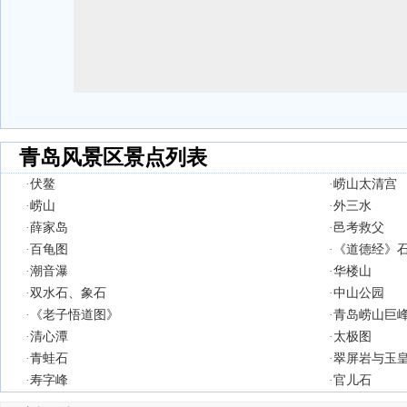
青岛风景区景点列表
·
伏鳌
·
崂山太清宫
·
崂山
·
外三水
·
薛家岛
·
邑考救父
·
百龟图
·
《道德经》
·
潮音瀑
·
华楼山
·
双水石、象石
·
中山公园
·
《老子悟道图》
·
青岛崂山巨
·
清心潭
·
太极图
·
青蛙石
·
翠屏岩与玉
·
寿字峰
·
官儿石