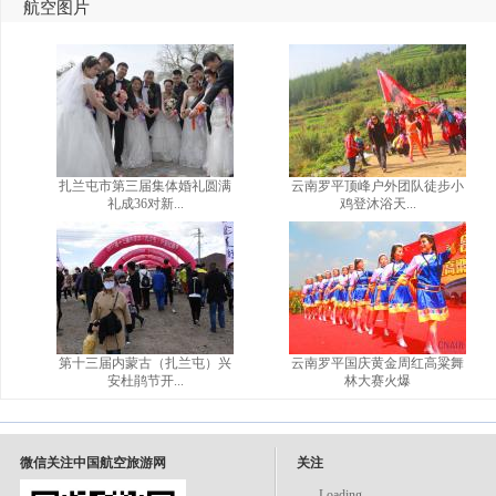
航空图片
扎兰屯市第三届集体婚礼圆满
云南罗平顶峰户外团队徒步小
礼成36对新...
鸡登沐浴天...
第十三届内蒙古（扎兰屯）兴
云南罗平国庆黄金周红高粱舞
安杜鹃节开...
林大赛火爆
微信关注中国航空旅游网
关注
Loading...