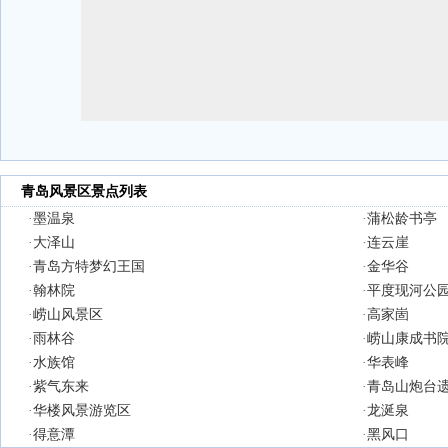
青岛风景区景点列表
·
墨温泉
·
蒲松龄书亭
·
大泽山
·
连云崖
·
青岛方特梦幻王国
·
金华谷
·
翰林院
·
平度现河公
·
崂山风景区
·
高家崮
·
雨林谷
·
崂山康成书
·
水族馆
·
华表峰
·
紫气东来
·
青岛山炮台
·
华楼风景游览区
·
龙涎泉
·
得意潭
·
黑风口