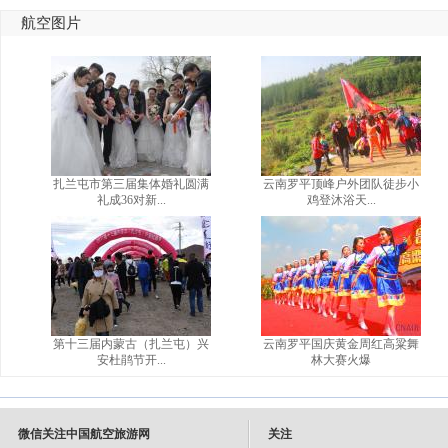
航空图片
扎兰屯市第三届集体婚礼圆满
云南罗平顶峰户外团队徒步小
礼成36对新...
鸡登沐浴天...
第十三届内蒙古（扎兰屯）兴
云南罗平国庆黄金周红高粱舞
安杜鹃节开...
林大赛火爆
微信关注中国航空旅游网
关注