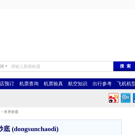
闻
▼
店预订
机票查询
机票验真
航空知识
出行参考
飞机机
> 冬笋炒底
 (dongsunchaodi)