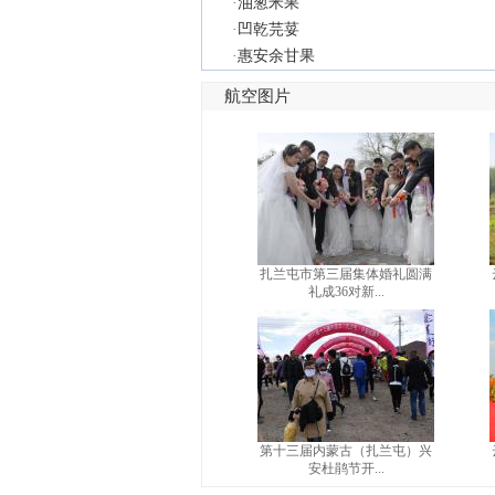
·
油葱米果
·
凹乾芫荽
·
惠安余甘果
航空图片
扎兰屯市第三届集体婚礼圆满
礼成36对新...
第十三届内蒙古（扎兰屯）兴
安杜鹃节开...