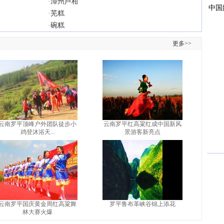
·
漳州芦柑
·
芜糕
·
碗糕
更多>>
云南罗平顶峰户外团队徒步小
云南罗平红高粱红成中国新风
鸡登沐浴天...
景游客新亮点
云南罗平国庆黄金周红高粱舞
罗平鲁布革峡谷锦上添花
林大赛火爆