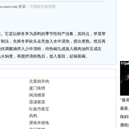
w.cnair.com
来源：
中国航空旅游网
它是以鲜冬笋为原料的季节性特产佳肴，其特点，笋茎带
。制法，先将冬笋砍头去壳放入水中浸泡，捞出煮熟。然后再
肉丝调酱抽拌入少许清粉，待热锅九成放入猪肉油炸五成左
，温火焖煮，再搅拌清粉熟后，放入葱段，起锅装碗。
·
北葱焖羊肉
·
厦门珠绣
·
闽清糟菜
·
霞浦紫菜
·
红曲丹曲宝
·
风鸭
·
屏南米烧兔