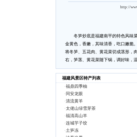
http://ww
冬笋炒底是福建南平的特色风味菜。
金黄色，香嫩，其味清香，吃口嫩脆
将冬笋、五花肉、黄花菜切成茎形，
右，笋茎、黄花菜随下锅，调好味
福建风景区特产列表
·
福鼎四季柚
·
同安龙眼
·
清流黄羊
·
太佬山绿雪芽茶
·
福清高山羊
·
连城芋子饺
·
土笋冻