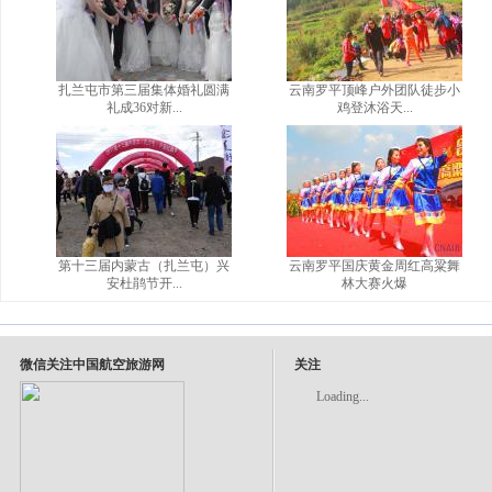
扎兰屯市第三届集体婚礼圆满
云南罗平顶峰户外团队徒步小
礼成36对新...
鸡登沐浴天...
第十三届内蒙古（扎兰屯）兴
云南罗平国庆黄金周红高粱舞
安杜鹃节开...
林大赛火爆
微信关注中国航空旅游网
关注
Loading...