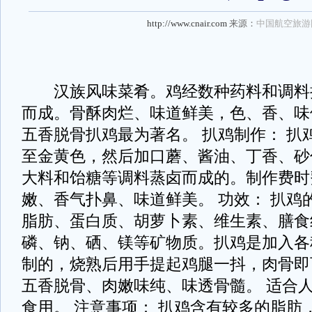
http://www.cnair.com
来源：
中国航空旅游
汉族风味菜肴。鸡经数种药料和调料
而成。骨酥肉烂、味道鲜美，色、香、味
五香脱骨扒鸡最为著名。 扒鸡制作： 扒
至金黄色，然后加口蘑、酱油、丁香、砂
大料和饴糖等调料蒸卤而成的。制作费时
嫩、香气扑鼻、味道鲜美。 功效： 扒鸡
脂肪、蛋白质、胡萝卜素、维生素、膳食
磷、钠、硒、镁等矿物质。扒鸡是加入各
制的，烧熟后用手提起鸡腿一抖，肉骨即
五香脱骨、肉嫩味纯、味透骨髓。 适合人
食用。 注意事项： 扒鸡含有较多的脂肪