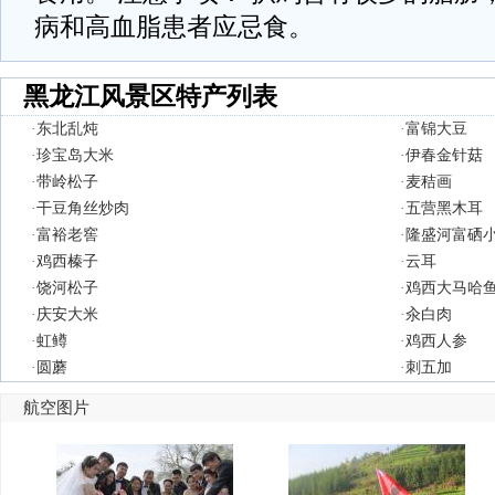
病和高血脂患者应忌食。
黑龙江风景区特产列表
·
东北乱炖
·
富锦大豆
·
珍宝岛大米
·
伊春金针菇
·
带岭松子
·
麦秸画
·
干豆角丝炒肉
·
五营黑木耳
·
富裕老窖
·
隆盛河富硒
·
鸡西榛子
·
云耳
·
饶河松子
·
鸡西大马哈
·
庆安大米
·
汆白肉
·
虹鳟
·
鸡西人参
·
圆蘑
·
刺五加
航空图片