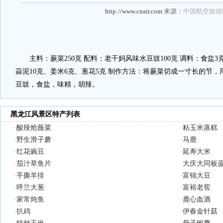
http://www.cnair.com
来源：
中国航空旅游
主料：蕨菜250克 配料：老干妈风味水豆豉100克 调料：食盐3
蒜泥10克、姜米6克、葱花5克 制作方法：将蕨菜切成一寸长的节
豆豉，食盐，味精，胡辣。
黑龙江风景区特产列表
·
酸辣炝薇菜
·
粘玉米蒸糕
·
野生滑子蘑
·
马鹿
·
红花豌豆
·
延寿大米
·
茄汁草鱼片
·
大庆大同板
·
手撕羊排
·
富锦大豆
·
呼兰大葱
·
富裕老窖
·
家常炖鱼
·
鹿心血酒
·
扒鸡
·
伊春金针菇