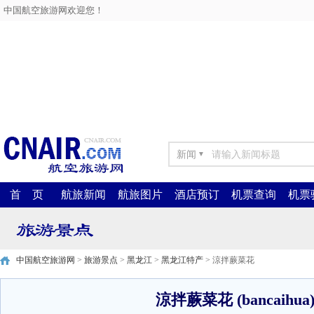
中国航空旅游网欢迎您！
新闻
▼
首 页
航旅新闻
航旅图片
酒店预订
机票查询
机票
中国航空旅游网
>
旅游景点
>
黑龙江
>
黑龙江特产
> 涼拌蕨菜花
涼拌蕨菜花 (bancaihua