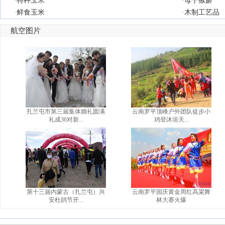
·
特种玉米
·
母子猴蘑
·
鲜食玉米
·
木制工艺品
航空图片
扎兰屯市第三届集体婚礼圆满
云南罗平顶峰户外团队徒步小
礼成36对新...
鸡登沐浴天...
第十三届内蒙古（扎兰屯）兴
云南罗平国庆黄金周红高粱舞
安杜鹃节开...
林大赛火爆