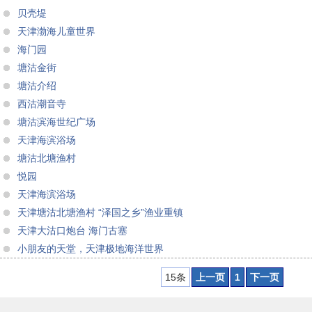
贝壳堤
天津渤海儿童世界
海门园
塘沽金街
塘沽介绍
西沽潮音寺
塘沽滨海世纪广场
天津海滨浴场
塘沽北塘渔村
悦园
天津海滨浴场
天津塘沽北塘渔村 “泽国之乡”渔业重镇
天津大沽口炮台 海门古塞
小朋友的天堂，天津极地海洋世界
15条
上一页
1
下一页