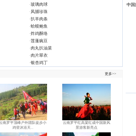
·
玻璃肉球
·
凤脯珍珠
·
扒羊肉条
·
蛤蟆鲍鱼
·
炸鸡酥络
·
莲蓬豌豆
·
肉丸扒油菜
·
肉片翠衣
·
银杏鸡丁
更多>>
云南罗平顶峰户外团队徒步小
云南罗平红高粱红成中国新风
鸡登沐浴天...
景游客新亮点