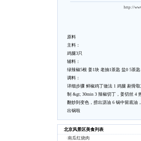
http://ww
原料
主料：
鸡腿3只
辅料：
绿辣椒5根 姜1块 老抽1茶匙 盐0 5茶匙
调料：
详细步骤 鲜椒鸡丁做法 1 鸡腿 剔
制 &gt; 30min 3 辣椒切丁，姜
翻炒到变色，捞出沥油 6 锅中留底
出锅啦
北京风景区美食列表
·
南瓜红烧肉