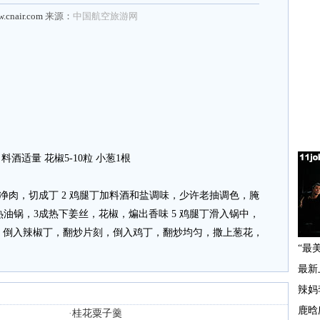
w.cnair.com
来源：
中国航空旅游网
 料酒适量 花椒5-10粒 小葱1根
骨取净肉，切成丁 2 鸡腿丁加料酒和盐调味，少许老抽调色，腌
切丝 4 热油锅，3成热下姜丝，花椒，煸出香味 5 鸡腿丁滑入锅中，
油，倒入辣椒丁，翻炒片刻，倒入鸡丁，翻炒均匀，撒上葱花，
·
桂花粟子羹