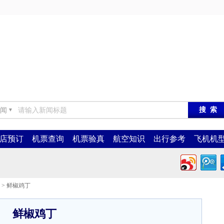
闻
▼
店预订
机票查询
机票验真
航空知识
出行参考
飞机机
> 鲜椒鸡丁
鲜椒鸡丁