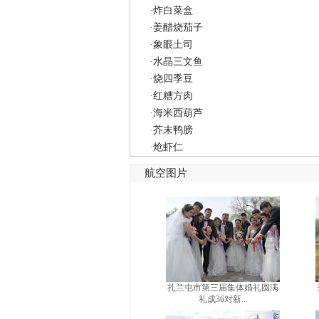
·
炸白菜盒
·
姜醋烧茄子
·
象眼土司
·
水晶三文鱼
·
烧四季豆
·
红糟方肉
·
海米西葫芦
·
芥末鸭膀
·
炝虾仁
航空图片
扎兰屯市第三届集体婚礼圆满
礼成36对新...