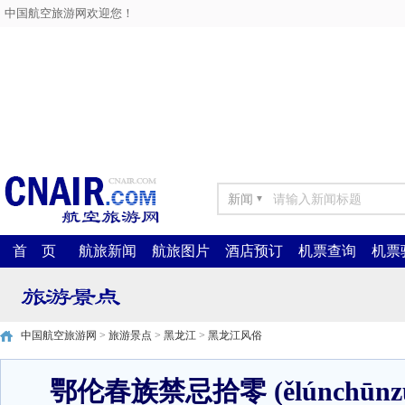
中国航空旅游网欢迎您！
新闻
▼
首 页
航旅新闻
航旅图片
酒店预订
机票查询
机票
中国航空旅游网
>
旅游景点
>
黑龙江
>
黑龙江风俗
鄂伦春族禁忌拾零 (ělúnchūnzújìn