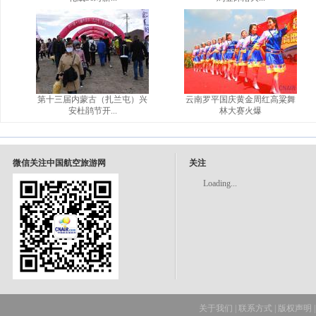
第十三届内蒙古（扎兰屯）兴
云南罗平国庆黄金周红高粱舞
安杜鹃节开...
林大赛火爆
微信关注中国航空旅游网
关注
Loading...
关于我们
|
联系方式
|
版权声明