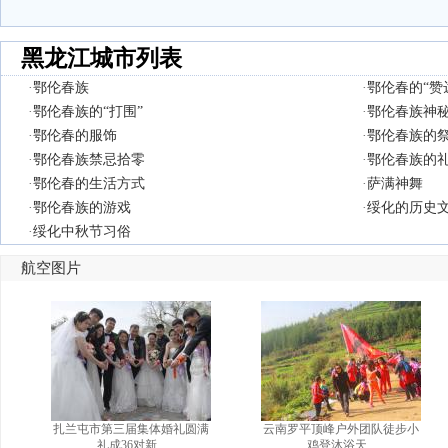
黑龙江城市列表
·
鄂伦春族
·
鄂伦春的“赞
·
鄂伦春族的“打围”
·
鄂伦春族神
·
鄂伦春的服饰
·
鄂伦春族的
·
鄂伦春族禁忌拾零
·
鄂伦春族的
·
鄂伦春的生活方式
·
萨满神舞
·
鄂伦春族的游戏
·
绥化的历史
·
绥化中秋节习俗
航空图片
扎兰屯市第三届集体婚礼圆满
云南罗平顶峰户外团队徒步小
礼成36对新...
鸡登沐浴天...