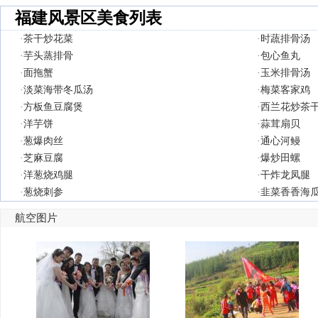
福建风景区美食列表
·
茶干炒花菜
·
时蔬排骨汤
·
芋头蒸排骨
·
包心鱼丸
·
面拖蟹
·
玉米排骨汤
·
淡菜海带冬瓜汤
·
梅菜客家鸡
·
方板鱼豆腐煲
·
西兰花炒茶
·
洋芋饼
·
蒜茸扇贝
·
葱爆肉丝
·
通心河鳗
·
芝麻豆腐
·
爆炒田螺
·
洋葱烧鸡腿
·
干炸龙凤腿
·
葱烧刺参
·
韭菜香香海
航空图片