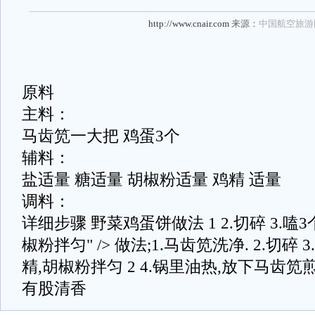
http://www.cnair.com
来源：
中国航空旅游
原料
主料：
马齿笕一大把 鸡蛋3个
辅料：
盐适量 糖适量 胡椒粉适量 鸡精 适量
调料：
详细步骤 野菜鸡蛋饼做法 1 2.切碎 3.嗑3
椒粉拌匀" /> 做法;1.马齿笕洗净. 2.切碎 
精,胡椒粉拌匀 2 4.锅里油热,放下马齿笕
有股清香