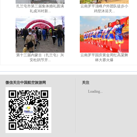
扎兰屯市第三届集体婚礼圆满
云南罗平顶峰户外团队徒步小
礼成36对新...
鸡登沐浴天...
第十三届内蒙古（扎兰屯）兴
云南罗平国庆黄金周红高粱舞
安杜鹃节开...
林大赛火爆
微信关注中国航空旅游网
关注
Loading...