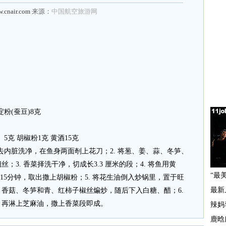
w.cnair.com
来源：
中国航空旅游网
淀粉(蚕豆)8克
）5克 胡椒粉1克 黄酒15克
膛去内脏洗净，在鱼身两面剞上花刀；2. 将葱、姜、蒜、冬笋、
3. 香菜择洗干净，切成长3.3 厘米的段；4. 将鱼用黄
15分钟，取出撒上胡椒粉；5. 将花生油倒入炒锅里，置于旺
香菇、冬笋和青、红柿子椒丝煸炒，随后下入白糖、醋；6.
，再淋上芝麻油，撒上香菜段即成。