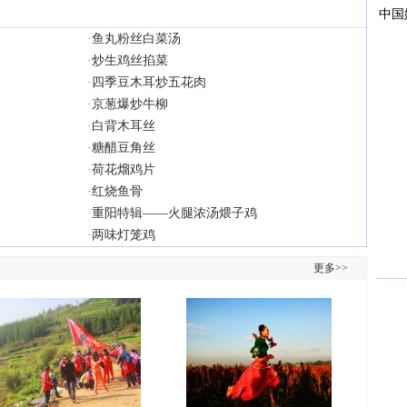
·
鱼丸粉丝白菜汤
·
炒生鸡丝掐菜
·
四季豆木耳炒五花肉
·
京葱爆炒牛柳
·
白背木耳丝
·
糖醋豆角丝
·
荷花熘鸡片
·
红烧鱼骨
·
重阳特辑——火腿浓汤煨子鸡
·
两味灯笼鸡
更多>>