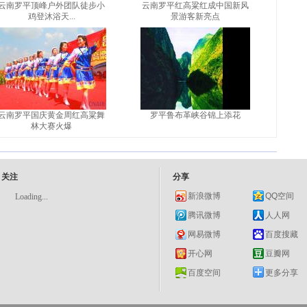
云南罗平顶峰户外团队徒步小
云南罗平红高粱红成中国新风
鸡登沐浴天...
景游客新亮点
云南罗平国庆黄金周红高粱舞
罗平鲁布革峡谷锦上添花
林大赛火爆
关注
分享
新浪微博
QQ空间
Loading...
腾讯微博
人人网
网易微博
百度搜藏
开心网
豆瓣网
百度空间
更多分享