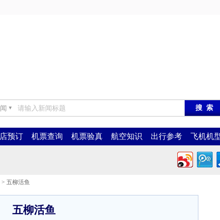
闻
▼
店预订
机票查询
机票验真
航空知识
出行参考
飞机机
> 五柳活鱼
五柳活鱼