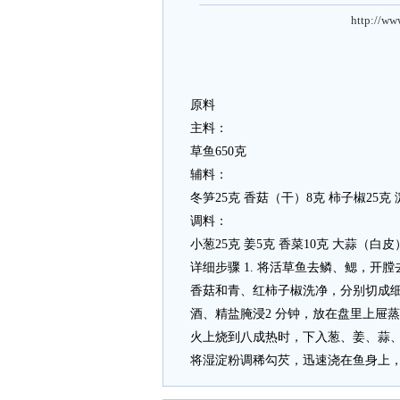
http://ww
原料
主料：
草鱼650克
辅料：
冬笋25克 香菇（干）8克 柿子椒25克 
调料：
小葱25克 姜5克 香菜10克 大蒜（白皮
详细步骤 1. 将活草鱼去鳞、鳃，开
香菇和青、红柿子椒洗净，分别切成细丝；
酒、精盐腌浸2 分钟，放在盘里上屉蒸
火上烧到八成热时，下入葱、姜、蒜、
将湿淀粉调稀勾芡，迅速浇在鱼身上