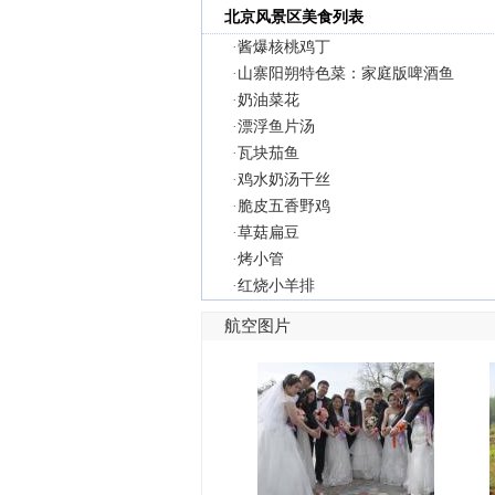
北京风景区美食列表
·
酱爆核桃鸡丁
·
山寨阳朔特色菜：家庭版啤酒鱼
·
奶油菜花
·
漂浮鱼片汤
·
瓦块茄鱼
·
鸡水奶汤干丝
·
脆皮五香野鸡
·
草菇扁豆
·
烤小管
·
红烧小羊排
航空图片