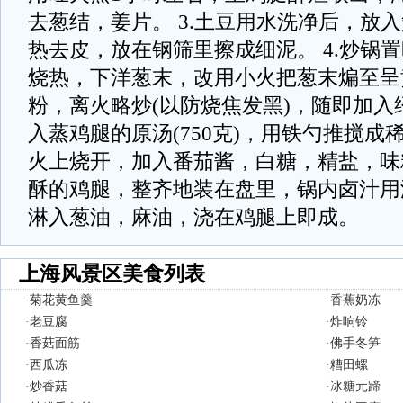
去葱结，姜片。 3.土豆用水洗净后，放
热去皮，放在钢筛里擦成细泥。 4.炒锅
烧热，下洋葱末，改用小火把葱末煸至呈
粉，离火略炒(以防烧焦发黑)，随即加入
入蒸鸡腿的原汤(750克)，用铁勺推搅成
火上烧开，加入番茄酱，白糖，精盐，味
酥的鸡腿，整齐地装在盘里，锅内卤汁用
淋入葱油，麻油，浇在鸡腿上即成。
上海风景区美食列表
·
菊花黄鱼羹
·
香蕉奶冻
·
老豆腐
·
炸响铃
·
香菇面筋
·
佛手冬笋
·
西瓜冻
·
糟田螺
·
炒香菇
·
冰糖元蹄