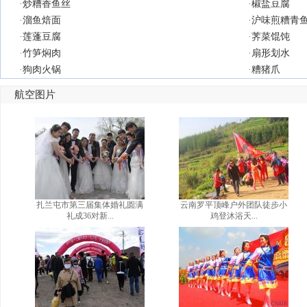
·
炒糟香鱼丝
·
椒盐豆腐
·
溜鱼焙面
·
沪味煎糟青
·
莲蓬豆腐
·
荠菜馄饨
·
竹笋焖肉
·
扇形划水
·
狗肉火锅
·
糟猪爪
航空图片
扎兰屯市第三届集体婚礼圆满
云南罗平顶峰户外团队徒步小
礼成36对新...
鸡登沐浴天...