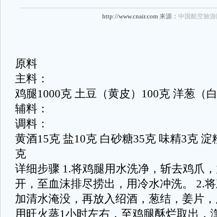
http://www.cnair.com
来源：
中国航空旅游
原料
主料：
鸡腿1000克 土豆（黄皮）100克 洋葱（
辅料：
调料：
黄酒15克 盐10克 白砂糖35克 味精3克 淀
克
详细步骤 1.将鸡腿用水洗净，斩去鸡爪
开，至血沫排尽捞出，用冷水冲洗。 2.
加清水淹没，再放入绍酒，葱结，姜片，
用旺火蒸1小时左右，至鸡腿酥烂取出，