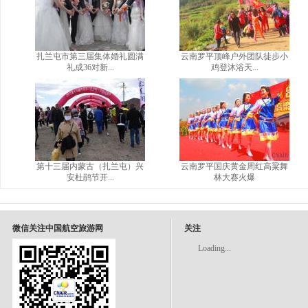
扎兰屯市第三届集体婚礼圆满
云南罗平顶峰户外团队徒步小
礼成36对新...
鸡登沐浴天...
第十三届内蒙古（扎兰屯）兴
云南罗平国庆黄金周红高粱舞
安杜鹃节开...
林大赛火爆
微信关注中国航空旅游网
关注
Loading...