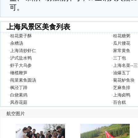
可。
上海风景区美食列表
·
桂花栗子酥
·
桂花糖粥
·
汆糟汤
·
瓜片腰花
·
上海清炒虾仁
·
家常黄鱼
·
沪式盐水鸭
·
三丁包
·
虾子大乌参
·
上海名菜--
·
橄榄鞭笋
·
油爆五丁
·
莼菜素鱼圆汤
·
菊花鲈鱼块
·
枫泾丁蹄
·
芝麻鱼排
·
白烧素鸡
·
上海卤鸭
·
凤吞花菇
·
百合糕
航空图片