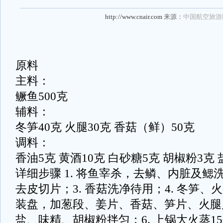
http://www.cnair.com
来源：
中国航空旅游
原料
主料：
鳜鱼500克
辅料：
冬笋40克 火腿30克 香菇（鲜）50克
调料：
香油5克 黄酒10克 白砂糖5克 胡椒粉3克 
详细步骤 1. 将鱼宰杀，去鳞、内脏及鳃洗
去皮切片；3. 香菇洗净待用；4. 冬笋、火
装盘，加葱段、姜片、香菇、笋片、火腿
盐、味精、胡椒粉拌匀；6. 上锅大火蒸1