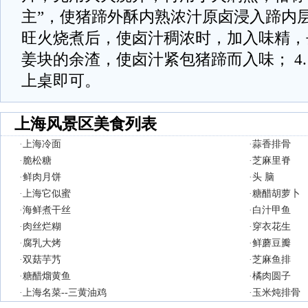
主”，使猪蹄外酥内熟浓汁原卤浸入蹄内层；
旺火烧煮后，使卤汁稠浓时，加入味精，
姜块的余渣，使卤汁紧包猪蹄而入味； 4
上桌即可。
上海风景区美食列表
·
上海冷面
·
蒜香排骨
·
脆松糖
·
芝麻里脊
·
鲜肉月饼
·
头 脑
·
上海它似蜜
·
糖醋胡萝卜
·
海鲜煮干丝
·
白汁甲鱼
·
肉丝烂糊
·
穿衣花生
·
腐乳大烤
·
鲜蘑豆瓣
·
双菇芋艿
·
芝麻鱼排
·
糖醋熘黄鱼
·
橘肉圆子
·
上海名菜--三黄油鸡
·
玉米炖排骨