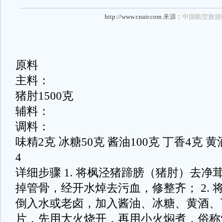
http://www.cnair.com
来源：
中国航空旅游
原料
主料：
猪肘1500克
辅料：
调料：
味精2克 冰糖50克 酱油100克 丁香4克 黄
4
详细步骤 1. 将枫泾猪蹄膀（猪肘）去
掉管骨，经开水焯去污血，修整齐； 2.
倒入水或老卤，加入酱油、冰糖、黄酒、
片，先用大火烧开，再用小火焖煮，俗称