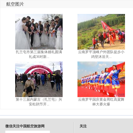
航空图片
扎兰屯市第三届集体婚礼圆满
云南罗平顶峰户外团队徒步小
礼成36对新...
鸡登沐浴天...
第十三届内蒙古（扎兰屯）兴
云南罗平国庆黄金周红高粱舞
安杜鹃节开...
林大赛火爆
微信关注中国航空旅游网
关注