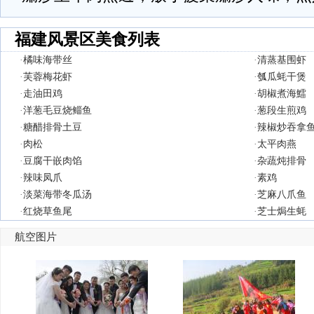
福建风景区美食列表
·
橘味海带丝
·
清蒸基围虾
·
芙蓉梅花虾
·
瓠瓜蚝干煲
·
走油田鸡
·
胡椒煮海鱩
·
洋葱毛豆烧鲻鱼
·
葱段生煎鸡
·
糖醋排骨土豆
·
辣椒炒吞拿
·
肉松
·
太平肉燕
·
豆腐干嵌肉馅
·
杂蔬炖排骨
·
辣味凤爪
·
素鸡
·
淡菜海带冬瓜汤
·
芝麻八爪鱼
·
红烧草鱼尾
·
芝士焗生蚝
航空图片