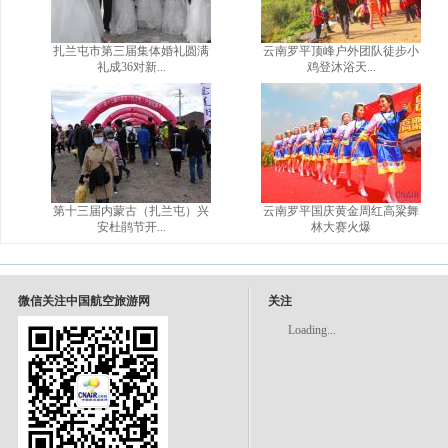
扎兰屯市第三届集体婚礼圆满
云南罗平顶峰户外团队徒步小
礼成36对新...
鸡登沐浴天...
第十三届内蒙古（扎兰屯）兴
云南罗平国庆黄金周红高粱舞
安杜鹃节开...
林大赛火爆
微信关注中国航空旅游网
关注
Loading...