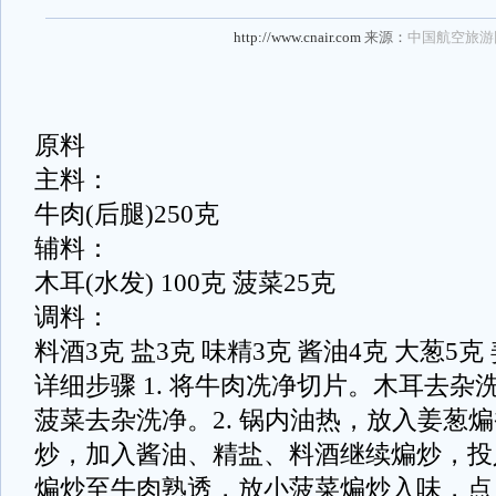
http://www.cnair.com
来源：
中国航空旅游
原料
主料：
牛肉(后腿)250克
辅料：
木耳(水发) 100克 菠菜25克
调料：
料酒3克 盐3克 味精3克 酱油4克 大葱5克
详细步骤 1. 将牛肉冼净切片。木耳去
菠菜去杂洗净。2. 锅内油热，放入姜葱
炒，加入酱油、精盐、料酒继续煸炒，投
煸炒至牛肉熟透，放小菠菜煸炒入味，点