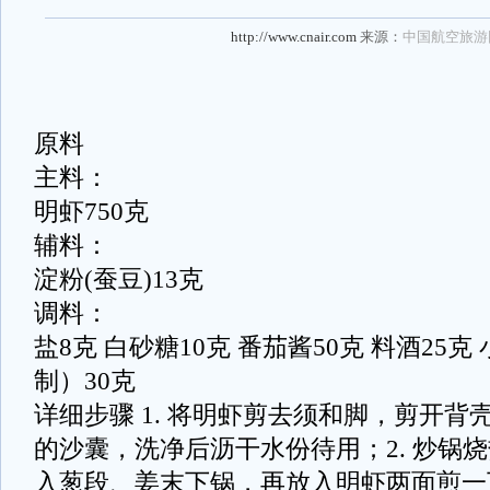
http://www.cnair.com
来源：
中国航空旅游
原料
主料：
明虾750克
辅料：
淀粉(蚕豆)13克
调料：
盐8克 白砂糖10克 番茄酱50克 料酒25克
制）30克
详细步骤 1. 将明虾剪去须和脚，剪开
的沙囊，洗净后沥干水份待用；2. 炒锅
入葱段、姜末下锅，再放入明虾两面煎一下