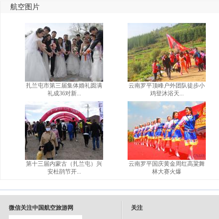
航空图片
扎兰屯市第三届集体婚礼圆满
云南罗平顶峰户外团队徒步小
礼成36对新...
鸡登沐浴天...
第十三届内蒙古（扎兰屯）兴
云南罗平国庆黄金周红高粱舞
安杜鹃节开...
林大赛火爆
微信关注中国航空旅游网
关注