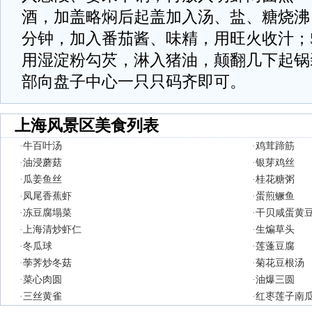
酒，加盖略焖后起盖加入汤、盐、糖烧沸；
分钟，加入番茄酱、味精，用旺火收汁；5
用湿淀粉勾芡，淋入猪油，颠翻几下起锅装
部向盘子中心一只只码齐即可。
上海风景区美食列表
·
牛百叶汤
·
鸡茸蹄筋
·
油浸蘑菇
·
银芽鸡丝
·
瓜姜鱼丝
·
桂花糖粥
·
凤尾香蕉虾
·
蛋煎鳜鱼
·
冻豆腐塌菜
·
干贝咸蛋黄
·
上海清炒虾仁
·
生煸草头
·
冬瓜球
·
莲蓬豆腐
·
荸荠炒冬菇
·
菊花豆根汤
·
菜心肉圆
·
油爆三圆
·
三丝黄雀
·
红枣莲子南