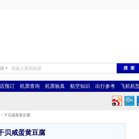
闻
▼
店预订
机票查询
机票验真
航空知识
出行参考
飞机机
> 干贝咸蛋黄豆腐
干贝咸蛋黄豆腐