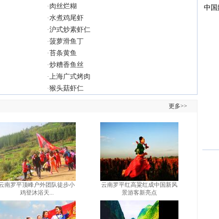
·
肉丝烂糊
·
水煮鸡尾虾
·
沪式炒素虾仁
·
菠萝滑鱼丁
·
苔条黄鱼
·
炒糟香鱼丝
·
上海广式烤肉
·
猴头菇虾仁
更多>>
云南罗平顶峰户外团队徒步小
云南罗平红高粱红成中国新风
鸡登沐浴天...
景游客新亮点