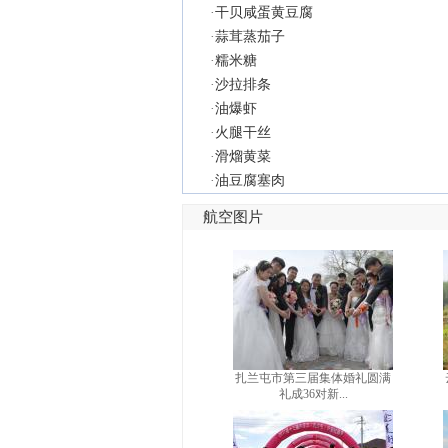
·
干贝咸蛋黄豆腐
·
蒜茸蒸茄子
·
糯米糖
·
沙拉排条
·
油爆虾
·
火腿干丝
·
滑熘黄菜
·
油豆腐塞肉
航空图片
扎兰屯市第三届集体婚礼圆满
礼成36对新...