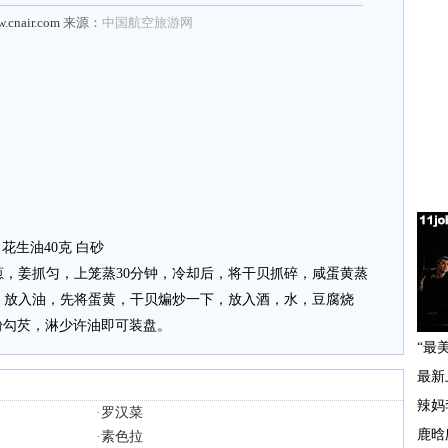
w.cnair.com
来源：
中国航空旅游网
 花生油40克 白砂
，葱，姜抓匀，上笼蒸30分钟，冷却后，将干贝抓碎，咸蛋黄蒸
锅，放入油，先将蛋黄，干贝煸炒一下，放入酒，水，豆腐烧
粉勾芡，淋少许油即可装盘。
·
罗汉菜
·
素色拉