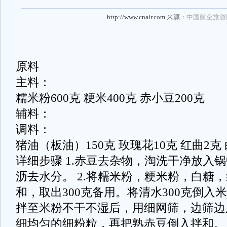
http://www.cnair.com
来源：
中国航空旅游
原料
主料：
糯米粉600克 粳米400克 赤小豆200克
辅料：
调料：
猪油（板油）150克 玫瑰花10克 红曲2克 
详细步骤 1.赤豆去杂物，淘洗干净放入
沥去水分。 2.将糯米粉，粳米粉，白糖
和，取出300克备用。将清水300克倒入
拌至米粉不干不湿后，用细网筛，边筛边
细均匀的细粉粒，再把熟赤豆倒入拌和。 