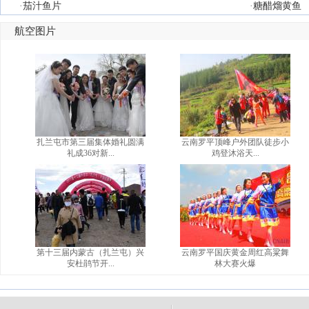
·
茄汁鱼片
·
糖醋熘黄鱼
航空图片
扎兰屯市第三届集体婚礼圆满
云南罗平顶峰户外团队徒步小
礼成36对新...
鸡登沐浴天...
第十三届内蒙古（扎兰屯）兴
云南罗平国庆黄金周红高粱舞
安杜鹃节开...
林大赛火爆