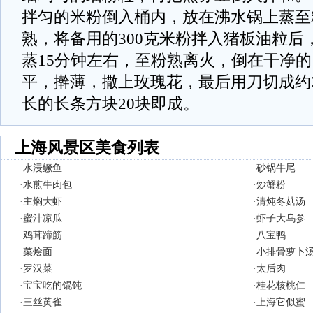
拌匀的米粉倒入桶内，放在沸水锅上蒸至
熟，将备用的300克米粉拌入猪板油粒后
蒸15分钟左右，至粉熟离火，倒在干净
平，擀薄，撒上玫瑰花，最后用刀切成约2
长的长条方块20块即成。
上海风景区美食列表
·
水浸鳜鱼
·
砂锅牛尾
·
水煎牛肉包
·
炒蟹粉
·
主焖大虾
·
清炖冬菇汤
·
蜜汁凉瓜
·
虾子大乌参
·
鸡茸蹄筋
·
八宝鸭
·
菜烩面
·
小排骨萝卜
·
罗汉菜
·
太后肉
·
宝宝吃的馄饨
·
桂花核桃仁
·
三丝黄雀
·
上海它似蜜