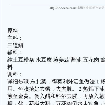
http://www.cnair.com
来源：
中国航空旅游
原料
主料：
三道鳞
辅料：
纯土豆粉条 水豆腐 葱姜蒜 酱油 五花肉 盐
料
调料：
详细步骤 东北菜：得莫利炖活鱼做法 1 
用。鱼收拾好去鳞，去内脏。 2 热锅下
煎至金黄。倒入醋和料酒去腥，再放入葱
糖，盐，花椒大料，五花肉倒水末过鱼，