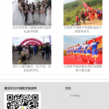
扎兰屯市第三届集体婚礼圆满
云南罗平顶峰户外团队徒步小
礼成36对新...
鸡登沐浴天...
第十三届内蒙古（扎兰屯）兴
云南罗平国庆黄金周红高粱舞
安杜鹃节开...
林大赛火爆
微信关注中国航空旅游网
关注
Loading...