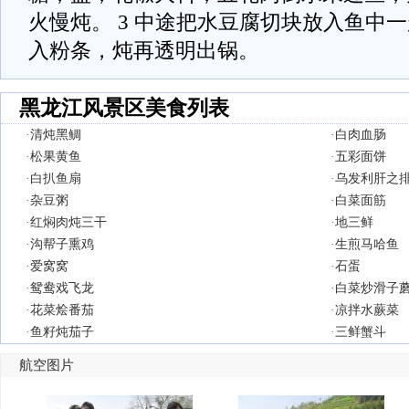
火慢炖。 3 中途把水豆腐切块放入鱼中
入粉条，炖再透明出锅。
黑龙江风景区美食列表
·
清炖黑鲷
·
白肉血肠
·
松果黄鱼
·
五彩面饼
·
白扒鱼扇
·
乌发利肝之
·
杂豆粥
·
白菜面筋
·
红焖肉炖三干
·
地三鲜
·
沟帮子熏鸡
·
生煎马哈鱼
·
爱窝窝
·
石蛋
·
鸳鸯戏飞龙
·
白菜炒滑子
·
花菜烩番茄
·
凉拌水蕨菜
·
鱼籽炖茄子
·
三鲜蟹斗
航空图片