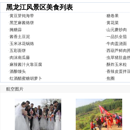
黑龙江风景区美食列表
·
黄豆芽炖海带
·
糖卷果
·
黑芝麻酱烙饼
·
黄花菜
·
腌糖蒜
·
山元蘑炒肉
·
酱香土豆泥
·
一品扒全茄
·
玉米冰花锅烙
·
牛肉盖浇面
·
五彩面饼
·
西葫芦鲜肉
·
肉沫南瓜藤
·
虫草猪肚盎
·
麻辣酱汁火靠豆腐
·
酥炸玉米粒
·
酒酿馒头
·
香辣皮蛋拌
·
红酒醋蜜糖胡萝卜
·
焦圈
航空图片