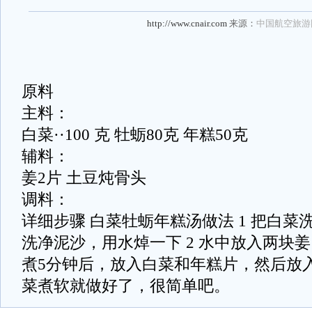
http://www.cnair.com
来源：
中国航空旅游
原料
主料：
白菜··100 克 牡蛎80克 年糕50克
辅料：
姜2片 土豆炖骨头
调料：
详细步骤 白菜牡蛎年糕汤做法 1 把白
洗净泥沙，用水焯一下 2 水中放入两块
煮5分钟后，放入白菜和年糕片，然后放
菜煮软就做好了，很简单吧。