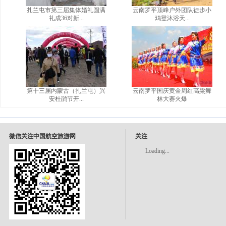
扎兰屯市第三届集体婚礼圆满
云南罗平顶峰户外团队徒步小
礼成36对新...
鸡登沐浴天...
第十三届内蒙古（扎兰屯）兴
云南罗平国庆黄金周红高粱舞
安杜鹃节开...
林大赛火爆
微信关注中国航空旅游网
关注
Loading...