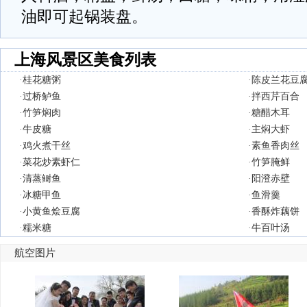
油即可起锅装盘。
上海风景区美食列表
·
桂花糖粥
·
陈皮兰花豆
·
过桥鲈鱼
·
拌西芹百合
·
竹笋焖肉
·
糖醋木耳
·
牛皮糖
·
主焖大虾
·
鸡火煮干丝
·
素鱼香肉丝
·
菜花炒素虾仁
·
竹笋腌鲜
·
清蒸鲥鱼
·
阳澄赤壁
·
冰糖甲鱼
·
鱼滑羹
·
小黄鱼烩豆腐
·
香酥炸藕饼
·
糯米糖
·
牛百叶汤
航空图片