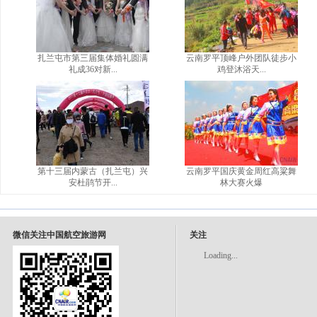
扎兰屯市第三届集体婚礼圆满
云南罗平顶峰户外团队徒步小
礼成36对新...
鸡登沐浴天...
第十三届内蒙古（扎兰屯）兴
云南罗平国庆黄金周红高粱舞
安杜鹃节开...
林大赛火爆
微信关注中国航空旅游网
关注
Loading...