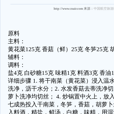
http://www.cnair.com
来源：
中国航空旅游
原料
主料：
黄花菜125克 香菇（鲜）25克 冬笋25克 
辅料：
调料：
盐4克 白砂糖15克 味精1克 料酒3克 香油1
详细步骤 1. 将干南菜（黄花菜）浸入
洗净，沥干水分；2. 水发香菇去蒂洗净切
萝卜洗净均切丝； 4. 炒锅置中火上，放入
七成热投入干南菜，冬笋，香菇，胡萝卜丝
入料酒，精盐，鲜汤，白糖，味精，用湿