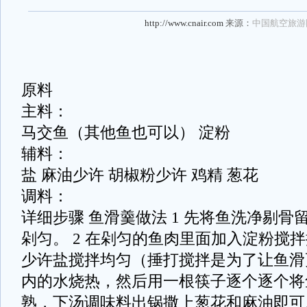
http://www.cnair.com
来源：
中国航空旅游
原料
主料：
马交鱼（其他鱼也可以） 淀粉
辅料：
盐 麻油少许 胡椒粉少许 鸡精 葱花
调料：
详细步骤 鱼滑羹做法 1 先将鱼洗净剔
剁匀。 2 在剁匀的鱼肉里面加入淀粉搅
少许盐搅拌均匀（捶打搅拌是为了让鱼滑更
内的水烧热，然后用一根筷子逐个逐个将
熟，下汤调味料出锅撒上葱花和麻油即可