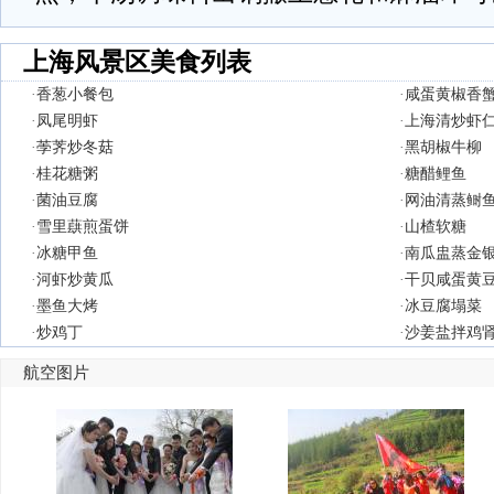
上海风景区美食列表
·
香葱小餐包
·
咸蛋黄椒香
·
凤尾明虾
·
上海清炒虾
·
荸荠炒冬菇
·
黑胡椒牛柳
·
桂花糖粥
·
糖醋鲤鱼
·
菌油豆腐
·
网油清蒸鲥
·
雪里蕻煎蛋饼
·
山楂软糖
·
冰糖甲鱼
·
南瓜盅蒸金
·
河虾炒黄瓜
·
干贝咸蛋黄
·
墨鱼大烤
·
冰豆腐塌菜
·
炒鸡丁
·
沙姜盐拌鸡
航空图片