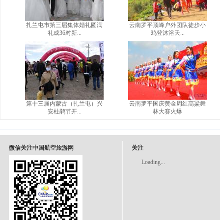
扎兰屯市第三届集体婚礼圆满
云南罗平顶峰户外团队徒步小
礼成36对新...
鸡登沐浴天...
第十三届内蒙古（扎兰屯）兴
云南罗平国庆黄金周红高粱舞
安杜鹃节开...
林大赛火爆
微信关注中国航空旅游网
关注
Loading...