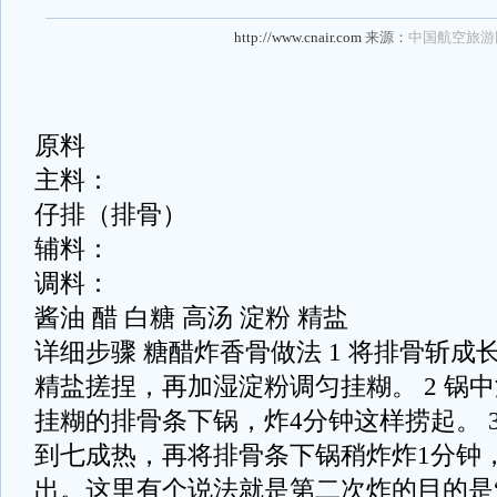
http://www.cnair.com
来源：
中国航空旅游
原料
主料：
仔排（排骨）
辅料：
调料：
酱油 醋 白糖 高汤 淀粉 精盐
详细步骤 糖醋炸香骨做法 1 将排骨斩
精盐搓捏，再加湿淀粉调匀挂糊。 2 锅
挂糊的排骨条下锅，炸4分钟这样捞起。 
到七成热，再将排骨条下锅稍炸炸1分钟
出。这里有个说法就是第二次炸的目的是