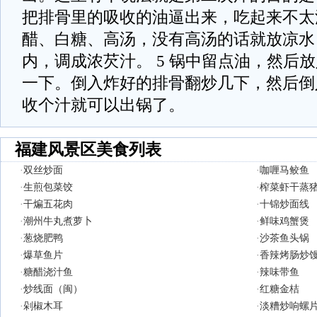
把排骨里的吸收的油逼出来，吃起来不太油
醋、白糖、高汤，没有高汤的话就放凉水
内，调成浓芡汁。 5 锅中留点油，然后
一下。倒入炸好的排骨翻炒几下，然后倒入
收个汁就可以出锅了。
福建风景区美食列表
·
双丝炒面
·
咖喱马鲛鱼
·
生煎包菜饺
·
榨菜虾干蒸
·
干煸五花肉
·
十锦炒面线
·
潮州牛丸煮萝卜
·
鲜味鸡蟹煲
·
葱烧肥鸭
·
沙茶鱼头锅
·
爆草鱼片
·
香辣烤肠炒
·
糖醋浇汁鱼
·
辣味带鱼
·
炒线面（闽）
·
红糖金桔
·
剁椒木耳
·
淡糟炒响螺