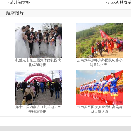
·
茄汁闷大虾
·
五花肉炒春
航空图片
扎兰屯市第三届集体婚礼圆满
云南罗平顶峰户外团队徒步小
礼成36对新...
鸡登沐浴天...
第十三届内蒙古（扎兰屯）兴
云南罗平国庆黄金周红高粱舞
安杜鹃节开...
林大赛火爆