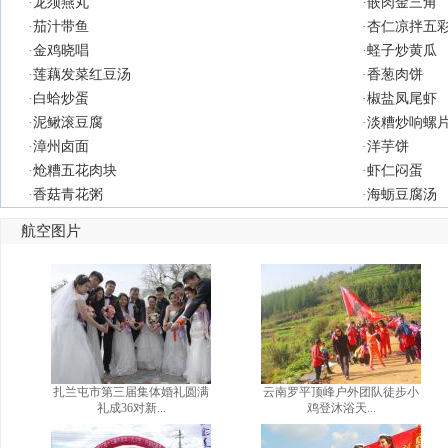
·
龙须燕丸
·
嵌肉金三角
·
茄汁带鱼
·
杏仁凉拌五
·
金鸡晓唱
·
蛏子炒黄瓜
·
莲藕发菜红豆汤
·
香葱肉饼
·
白蛤炒蛋
·
椒盐凤尾虾
·
泥鳅滚豆腐
·
淡糟炒响螺
·
漳州卤面
·
洋芋饼
·
炝糟五花肉块
·
虾仁闷蛋
·
香菇青花粥
·
海蛎豆腐汤
航空图片
扎兰屯市第三届集体婚礼圆满
云南罗平顶峰户外团队徒步小
礼成36对新...
鸡登沐浴天...