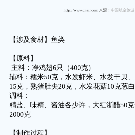
http://www.cnair.com
来源：
中国航空旅游
【涉及食材】鱼类
【原料】
主料：净鸡翅6只（400克）
辅料：糯米50克，水发虾米、水发干贝
15克，熟猪肚尖20克，水发花菇10克葱
调料：
精盐、味精、酱油各少许，大红浙醋50克
2000克
【制作过程】