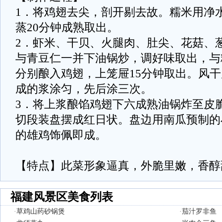
1．将鸡翅去尖，剖开剔去故。糯米用净
蒸20分钟成熟取出。
2．虾米、干贝、火腿肉、肚尖、花菇、
与青豆仁一并下油锅炒，调好味取出，与
分别酿入鸡翅，上笼屉15分钟取出。风
成的浆涂匀，先后涂三次。
3．将上浆酿馅鸡翅下六成熟油锅炸至皮
切段装盘摆成红日状。盘边用南瓜预制的
的雄鸡饰佩即成。
【特点】此菜形象逼真，外脆里嫩，香醇
福建风景区美食列表
·
草鸡山药砂锅煲
·
茄汁罗非鱼