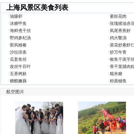
上海风景区美食列表
·
油爆虾
·
素桂花肉
·
冰糖甲鱼
·
玫瑰猪油赤
·
海鲜煮干丝
·
凤尾香蕉虾
·
野鸡参杞汤
·
鸡火鳖汤
·
新风鳗鲞
·
菜花炒素虾
·
沙拉排条
·
炒万年青
·
瓜姜鱼丝
·
银鱼干蒸芋
·
发丝牛百叶
·
香干菜脯肉
·
五香烤麸
·
糯米糖
·
糖醋嫩藕
·
粉蒸鳗鱼
航空图片