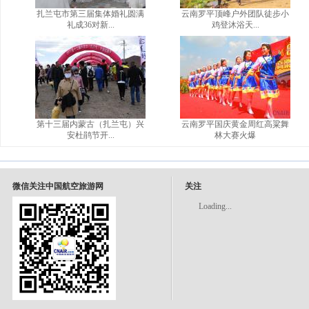
扎兰屯市第三届集体婚礼圆满
云南罗平顶峰户外团队徒步小
礼成36对新...
鸡登沐浴天...
第十三届内蒙古（扎兰屯）兴
云南罗平国庆黄金周红高粱舞
安杜鹃节开...
林大赛火爆
微信关注中国航空旅游网
关注
Loading...