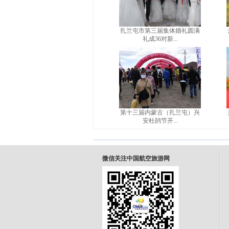
扎兰屯市第三届集体婚礼圆满
礼成36对新...
第十三届内蒙古（扎兰屯）兴
安杜鹃节开...
微信关注中国航空旅游网