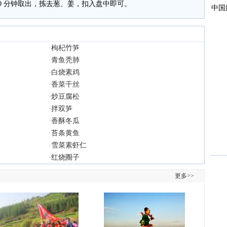
0 分钟取出，拣去葱、姜，扣入盘中即可。
·
枸杞竹笋
·
青鱼秃肺
·
白烧素鸡
·
香菜干丝
·
炒豆腐松
·
拌双笋
·
香酥冬瓜
·
苔条黄鱼
·
雪菜素虾仁
·
红烧圈子
更多>>