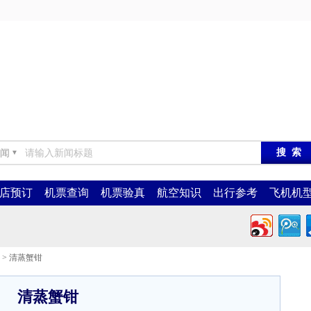
闻
▼
店预订
机票查询
机票验真
航空知识
出行参考
飞机机
> 清蒸蟹钳
清蒸蟹钳