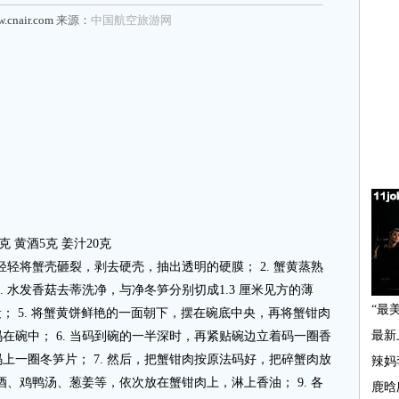
w.cnair.com
来源：
中国航空旅游网
克 黄酒5克 姜汁20克
，轻轻将蟹壳砸裂，剥去硬壳，抽出透明的硬膜； 2. 蟹黄蒸熟
. 水发香菇去蒂洗净，与净冬笋分别切成1.3 厘米见方的薄
米的段； 5. 将蟹黄饼鲜艳的一面朝下，摆在碗底中央，再将蟹钳肉
在碗中； 6. 当码到碗的一半深时，再紧贴碗边立着码一圈香
上一圈冬笋片； 7. 然后，把蟹钳肉按原法码好，把碎蟹肉放
料酒、鸡鸭汤、葱姜等，依次放在蟹钳肉上，淋上香油； 9. 各