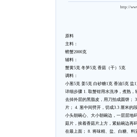
http://ww
原料
主料：
螃蟹2000克
辅料：
蟹黄5克 冬笋5克 香菇（干）5克
调料：
小葱5克 姜5克 白砂糖1克 香油5克 盐1
详细步骤 1. 取蟹钳用水洗净，煮熟
去掉外层的黑脂皮，用刀拍成圆饼； 3
片； 4. 葱中间劈开，切成3.3 厘
小头朝碗心、大小朝碗边，一层层地码
菇片，挨着香菇片上方，紧贴碗边再码
在最上面； 8. 将味精、盐、白糖、