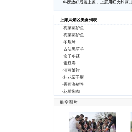
料摆放好后盖上盖，上屉用旺火约蒸1
上海风景区美食列表
·
梅菜蒸鲈鱼
·
梅菜蒸鲈鱼
·
冬瓜球
·
古法黑草羊
·
盒子冬菇
·
素豆卷
·
清蒸蟹钳
·
桂花栗子酥
·
香蕉海鲜卷
·
花雕焖肉
航空图片