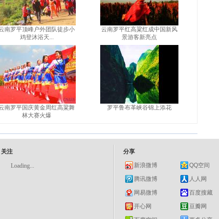
云南罗平顶峰户外团队徒步小
云南罗平红高粱红成中国新风
鸡登沐浴天...
景游客新亮点
云南罗平国庆黄金周红高粱舞
罗平鲁布革峡谷锦上添花
林大赛火爆
关注
分享
新浪微博
QQ空间
Loading...
腾讯微博
人人网
网易微博
百度搜藏
开心网
豆瓣网