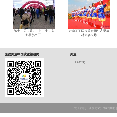
第十三届内蒙古（扎兰屯）兴
云南罗平国庆黄金周红高粱舞
安杜鹃节开...
林大赛火爆
微信关注中国航空旅游网
关注
Loading...
关于我们
|
联系方式
|
版权声明