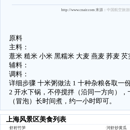
http://www.cnair.com
来源：
中国航空旅游
原料
主料：
薏米 糙米 小米 黑糯米 大麦 燕麦 荞麦 
辅料：
调料：
详细步骤 十米粥做法 1 十种杂粮各取
2 开水下锅，不停搅拌（沿同一方向）
（冒泡）长时间煮，约一小时即可。
上海风景区美食列表
·
虾籽竹笋
·
河虾炒黄瓜