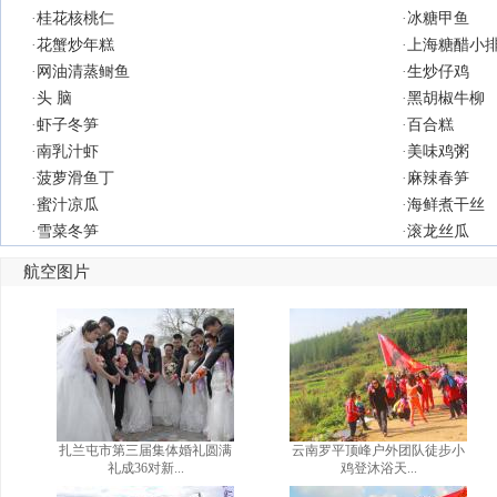
·
桂花核桃仁
·
冰糖甲鱼
·
花蟹炒年糕
·
上海糖醋小
·
网油清蒸鲥鱼
·
生炒仔鸡
·
头 脑
·
黑胡椒牛柳
·
虾子冬笋
·
百合糕
·
南乳汁虾
·
美味鸡粥
·
菠萝滑鱼丁
·
麻辣春笋
·
蜜汁凉瓜
·
海鲜煮干丝
·
雪菜冬笋
·
滚龙丝瓜
航空图片
扎兰屯市第三届集体婚礼圆满
云南罗平顶峰户外团队徒步小
礼成36对新...
鸡登沐浴天...