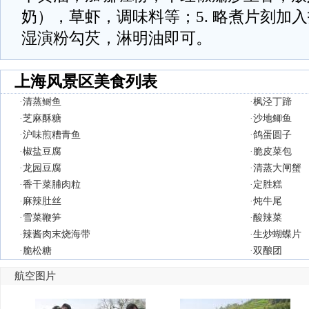
奶），草虾，调味料等；5. 略煮片刻加
湿演粉勾芡，淋明油即可。
上海风景区美食列表
·
清蒸鲥鱼
·
枫泾丁蹄
·
芝麻酥糖
·
沙地鲫鱼
·
沪味煎糟青鱼
·
鸽蛋圆子
·
椒盐豆腐
·
脆皮菜包
·
龙园豆腐
·
清蒸大闸蟹
·
香干菜脯肉粒
·
定胜糕
·
麻辣肚丝
·
炖牛尾
·
雪菜鞭笋
·
酸辣菜
·
辣酱肉末烧海带
·
生炒蝴蝶片
·
脆松糖
·
双酿团
航空图片