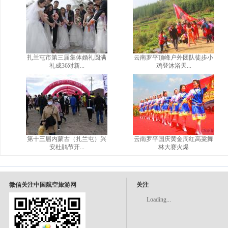
扎兰屯市第三届集体婚礼圆满
云南罗平顶峰户外团队徒步小
礼成36对新...
鸡登沐浴天...
第十三届内蒙古（扎兰屯）兴
云南罗平国庆黄金周红高粱舞
安杜鹃节开...
林大赛火爆
微信关注中国航空旅游网
关注
Loading...