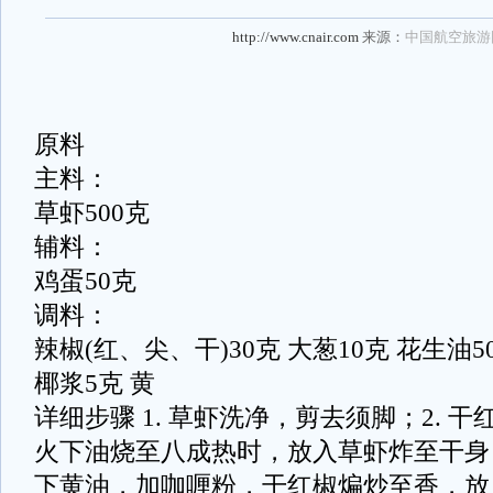
http://www.cnair.com
来源：
中国航空旅游
原料
主料：
草虾500克
辅料：
鸡蛋50克
调料：
辣椒(红、尖、干)30克 大葱10克 花生油50
椰浆5克 黄
详细步骤 1. 草虾洗净，剪去须脚；2. 干
火下油烧至八成热时，放入草虾炸至干身，
下黄油，加咖喱粉，干红椒煸炒至香，放