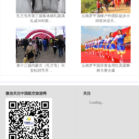
扎兰屯市第三届集体婚礼圆满
云南罗平顶峰户外团队徒步小
礼成36对新...
鸡登沐浴天...
第十三届内蒙古（扎兰屯）兴
云南罗平国庆黄金周红高粱舞
安杜鹃节开...
林大赛火爆
微信关注中国航空旅游网
关注
Loading...