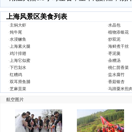
上海风景区美食列表
·
主焖大虾
·
水晶包
·
炖牛尾
·
植物添银花
·
水浸鳜鱼
·
炒双泥
·
上海素火腿
·
海鲜煮干丝
·
鸡汁排翅
·
枣泥羹
·
上海它似蜜
·
汆糟汤
·
下巴划水
·
桃仁茴香菜
·
红糟鸡
·
盐水腐竹
·
双耳滑鱼脯
·
香菇银杏
·
芝麻贡菜
·
马蹄粟米煎
航空图片