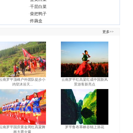
·
千层白菜
·
柴把鸭子
·
炸藕盒
更多>>
云南罗平顶峰户外团队徒步小
云南罗平红高粱红成中国新风
鸡登沐浴天...
景游客新亮点
云南罗平国庆黄金周红高粱舞
罗平鲁布革峡谷锦上添花
林大赛火爆