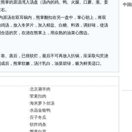
过熊掌的原汤滗入汤盘（汤内的鸡、鸭、火腿、口蘑、葱、姜
左右。
盘内原汤在双耳锅内，熊掌翻扣在另一盘中，掌心朝上，将双
勺鸡汤，放入冬笋片，加入精盐、白糖、料酒，调好味，使汤
稠合适的芡，在浇在熊掌上，用氽熟的油菜心围边。
、靠、蒸后，已很软烂，最后不可再放入扒锅，应采取勾芡浇
制成后，熊掌软嫩，汤汁乳白，油菜碧绿，极为鲜美适口。
·
北京涮羊肉
·
荤素扣肉
·
海米萝卜丝汤
·
水晶金银鸭
·
百子冬瓜
·
软炸鸡条
·
蟹黄白菜