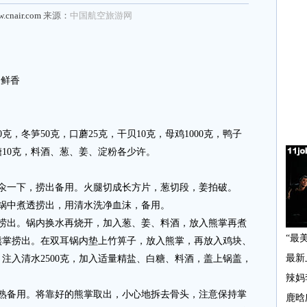
w.cnair.com
来源：
中国航空旅游网
】鲜香
0克，冬笋50克，口蘑25克，干贝10克，母鸡1000克，鸭子
白糖10克，料酒、葱、姜、淀粉各少许。
中氽一下，捞出备用。火腿切成长方片，葱切段，姜拍破。
锅中煮透捞出，用清水洗净血沫，备用。
右捞出。锅内换水再烧开，加入葱、姜、料酒，放入熊掌再煮
熊掌捞出。在双耳锅内垫上竹箅子，放入熊掌，再放入鸡块、
注入清水2500克，加入适量精盐、白糖、料酒，盖上锅盖，
氽熟备用。将靠好的熊掌取出，小心地拆去骨头，注意保持掌