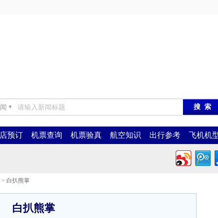
闻
▼
店预订
机票查询
机票验真
航空知识
出行参考
飞机机
> 白扒熊掌
白扒熊掌