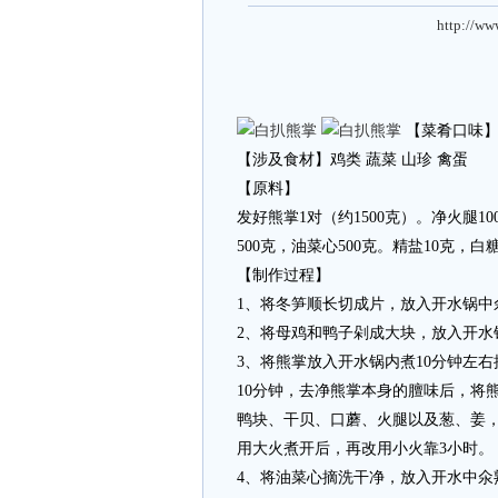
http://ww
【菜肴口味
【涉及食材】鸡类 蔬菜 山珍 禽蛋
【原料】
发好熊掌1对（约1500克）。净火腿10
500克，油菜心500克。精盐10克，
【制作过程】
1、将冬笋顺长切成片，放入开水锅
2、将母鸡和鸭子剁成大块，放入开水
3、将熊掌放入开水锅内煮10分钟左
10分钟，去净熊掌本身的膻味后，将
鸭块、干贝、口蘑、火腿以及葱、姜，
用大火煮开后，再改用小火靠3小时。
4、将油菜心摘洗干净，放入开水中