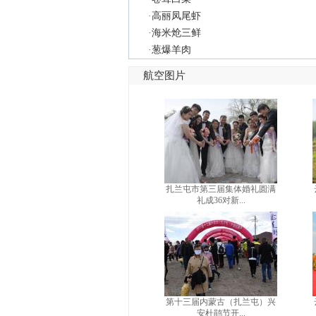
·
高丽凤尾虾
·
海米炝三鲜
·
葱爆羊肉
航空图片
扎兰屯市第三届集体婚礼圆满
礼成36对新...
第十三届内蒙古（扎兰屯）兴
安杜鹃节开...