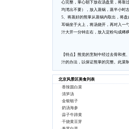
心完整，掌心朝下放在汤盘里，将靠
均滗出不要），放入蒸锅，蒸半小时
5、将蒸好的熊掌从蒸锅内取出，将
耳锅坐于火上，将汤烧开，再对入一
汁大开一分钟左右，放入淀粉勾成稀
【特点】熊党的烹制中经过去骨和煮
汁的办法，以保证熊掌的完整。此菜
北京风景区美食列表
·
香辣圆白菜
·
清笋汤
·
金银蛎子
·
奶汤海参
·
蒜子牛蹄黄
·
干烧黄豆芽
·
卷茸白菜