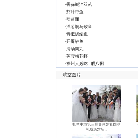
·
香蒜蚝油双菇
·
茄汁带鱼
·
辣酱面
·
洋葱焖马鲛鱼
·
青椒烧鲳鱼
·
开屏鲈鱼
·
清汤肉丸
·
芙蓉梅花虾
·
福州人必吃--腊八粥
航空图片
扎兰屯市第三届集体婚礼圆满
礼成36对新...