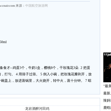
w.cnair.com
来源：
中国航空旅游网
0ml
备食才--鸡蛋3个，牛奶1盒，樱桃8个，干玫瑰花3朵. 2 把蛋
，打匀。 4 用筛子过筛。 5 倒入小碗，把玫瑰花瓣剥开，放
个碗盖上，放进蒸锅里，大火烧开，转中火，蒸十分钟。 7 晾
·
龙岩酒醉河田鸡