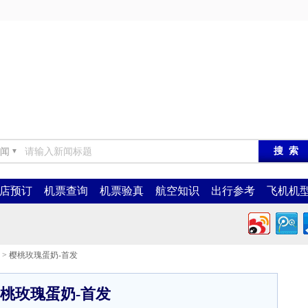
闻
▼
店预订
机票查询
机票验真
航空知识
出行参考
飞机机
> 樱桃玫瑰蛋奶-首发
桃玫瑰蛋奶-首发