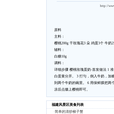
http://ww
原料
主料：
樱桃200g 干玫瑰花3 朵 鸡蛋3个 牛奶25
辅料：
白糖10g
调料：
详细步骤 樱桃玫瑰蛋奶-首发做法 1 准
白蛋黄分开。 3 打匀，倒入牛奶，加糖
到两个牛奶的碗里。 6 用保鲜膜把两
凉后点缀上樱桃即可。
福建风景区美食列表
·
简单的清炒梭子蟹