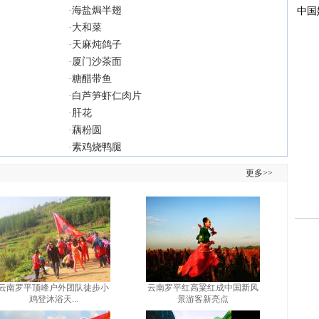
·
海盐焗半翅
·
大和菜
·
天麻炖鸽子
·
厦门沙茶面
·
糖醋带鱼
·
白芦笋虾仁肉片
·
肝花
·
藕粉圆
·
素鸡烧鸭腿
更多>>
云南罗平顶峰户外团队徒步小
云南罗平红高粱红成中国新风
鸡登沐浴天...
景游客新亮点