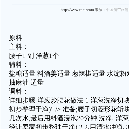
http://www.cnair.com
来源：
中国航空旅游
原料
主料：
腰子1 副 洋葱1个
辅料：
盐糖适量 料酒姜适量 葱辣椒适量 水淀粉
抽麻油 适量
调料：
详细步骤 洋葱炒腰花做法 1 洋葱洗净切
初步整理干净)" /> 准备;腰子切菱形花斩
几次水,最后用料酒浸泡20分钟.洗净. 洋
经让卖家初步整理干净) 2 2.用清水冲净. 