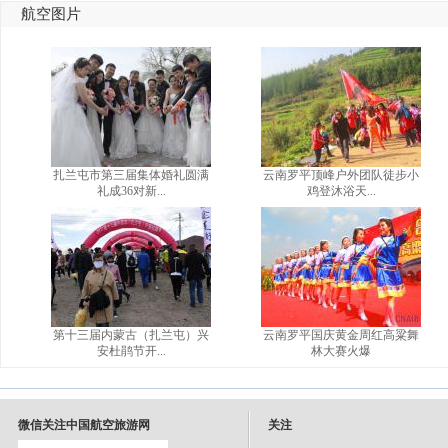
航空图片
扎兰屯市第三届集体婚礼圆满
云南罗平顶峰户外团队徒步小
礼成36对新...
鸡登沐浴天...
第十三届内蒙古（扎兰屯）兴
云南罗平国庆黄金周红高粱舞
安杜鹃节开...
林大赛火爆
微信关注中国航空旅游网
关注