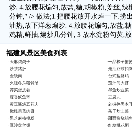
炒. 4.放腰花煸匀,放盐,糖,胡椒粉,姜丝,辣
分钟," /> 做法;1.把腰花放开水焯一下.捞出.
油热,放下洋葱煸炒. 4.放腰花煸匀,放盐,糖
鸡精,鲜抽,煸炒几分钟, 3 放水淀粉勾芡,
福建风景区美食列表
·
天麻炖鸽子
·
一品梭子蟹
·
沙茶猪肝
·
走油豆豉扣
·
金钱肉
·
台式盐酥鸡
·
火腿冬瓜猪骨汤
·
茄汁闷大虾
·
荠菜蛋皮卷
·
墨鱼炒韭菜
·
蒜香鱿鱼环
·
豆腐丸
·
黄豆酱烧五花肉
·
剁椒拌黑木
·
橄榄菜蒸肉饼
·
茶干炒韭菜
·
黑芝麻核桃粉
·
甜面酱烧鲳
·
豆沙盘丝饼
·
红糖桃花粥