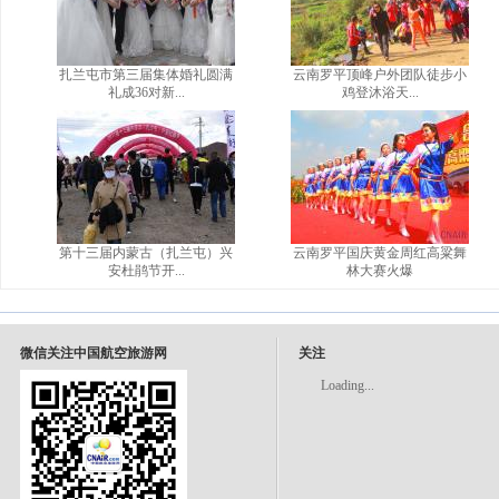
扎兰屯市第三届集体婚礼圆满
云南罗平顶峰户外团队徒步小
礼成36对新...
鸡登沐浴天...
第十三届内蒙古（扎兰屯）兴
云南罗平国庆黄金周红高粱舞
安杜鹃节开...
林大赛火爆
微信关注中国航空旅游网
关注
Loading...