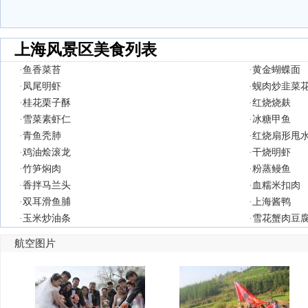
上海风景区美食列表
·
鱼香菜苔
·
黄金蝴蝶面
·
凤尾明虾
·
蚬肉炒韭菜
·
桂花栗子酥
·
红烧烧麸
·
雪菜素虾仁
·
冰糖甲鱼
·
青鱼秃肺
·
红烧扇形甩
·
鸡油烩滚龙
·
干烧明虾
·
竹笋焖肉
·
粉蒸鳗鱼
·
香拌马兰头
·
血糯米扣肉
·
双耳滑鱼脯
·
上海酱鸭
·
玉米炒油条
·
雪花蟹肉豆
航空图片