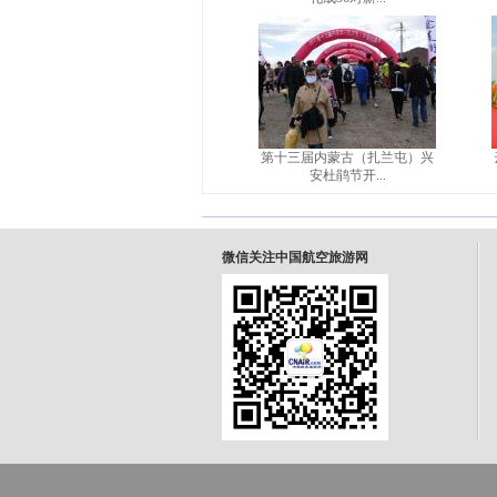
第十三届内蒙古（扎兰屯）兴
安杜鹃节开...
微信关注中国航空旅游网