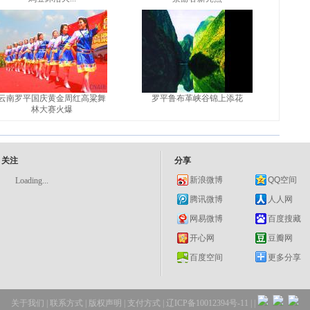
云南罗平国庆黄金周红高粱舞
罗平鲁布革峡谷锦上添花
林大赛火爆
关注
分享
新浪微博
QQ空间
Loading...
腾讯微博
人人网
网易微博
百度搜藏
开心网
豆瓣网
百度空间
更多分享
关于我们
|
联系方式
|
版权声明
|
支付方式
| 辽ICP备10012394号-11 |
|