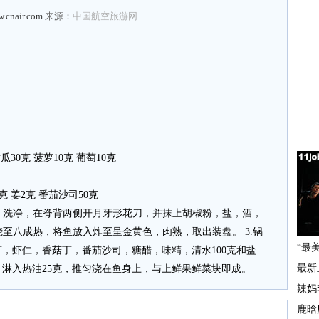
w.cnair.com
来源：
中国航空旅游网
瓜30克 菠萝10克 葡萄10克
2克 姜2克 番茄沙司50克
脏，洗净，在脊背两侧开月牙形花刀，并抹上胡椒粉，盐，酒，
烧至八成热，将鱼放入炸至呈金黄色，肉熟，取出装盘。 3.锅
，虾仁，香菇丁，番茄沙司，糖醋，味精，清水100克和盐
淋入热油25克，推匀浇在鱼身上，与上鲜果鲜菜块即成。