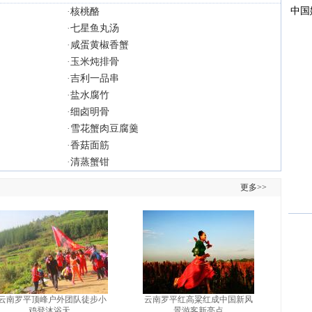
·
核桃酪
·
七星鱼丸汤
·
咸蛋黄椒香蟹
·
玉米炖排骨
·
吉利一品串
·
盐水腐竹
·
细卤明骨
·
雪花蟹肉豆腐羹
·
香菇面筋
·
清蒸蟹钳
更多>>
云南罗平顶峰户外团队徒步小
云南罗平红高粱红成中国新风
鸡登沐浴天...
景游客新亮点