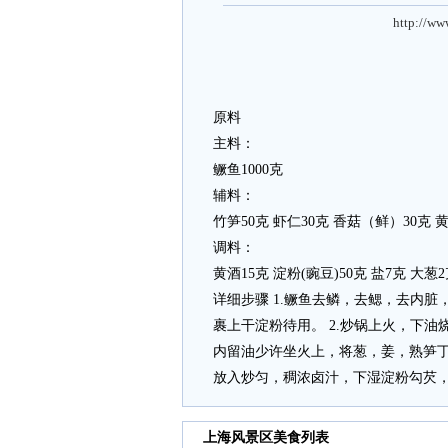
http://ww
原料
主料：
鳜鱼1000克
辅料：
竹笋50克 虾仁30克 香菇（鲜）30克 黄
调料：
黄酒15克 淀粉(豌豆)50克 盐7克 大葱
详细步骤 1.鳜鱼去鳞，去鳃，去内
裹上干淀粉待用。 2.炒锅上火，下油
内留油少许坐火上，将葱，姜，熟笋丁
放入炒匀，稠浓卤汁，下湿淀粉勾芡，
上海风景区美食列表