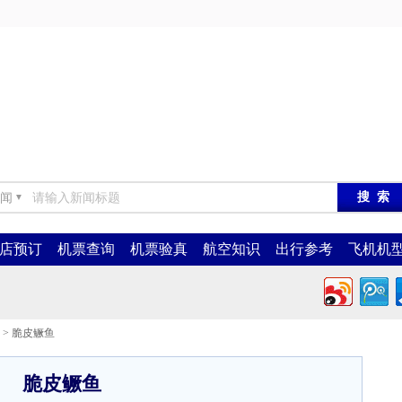
闻
▼
店预订
机票查询
机票验真
航空知识
出行参考
飞机机
> 脆皮鳜鱼
脆皮鳜鱼