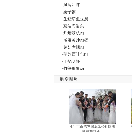
·
凤尾明虾
·
栗子粥
·
生烧草鱼豆腐
·
葱油海蜇头
·
炸熘荔枝肉
·
咸蛋黄炒肉蟹
·
芽菇煮蚬肉
·
芋艿百叶包肉
·
干烧明虾
·
竹笋糟鱼汤
航空图片
扎兰屯市第三届集体婚礼圆满
礼成36对新...