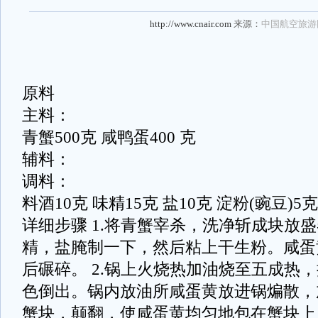
http://www.cnair.com
来源：
中国航空旅游
原料
主料：
青蟹500克 咸鸭蛋400 克
辅料：
调料：
料酒10克 味精15克 盐10克 淀粉(豌豆)5
详细步骤 1.将青蟹宰杀，洗净斩成块放
精，盐腌制一下，然后粘上干生粉。咸蛋
后碾碎。 2.锅上火烧热加油烧至五成热
色倒出。锅内放油所咸蛋黄放进锅煸散，
蟹块，颠翻，使咸蛋黄均匀地包在蟹块上