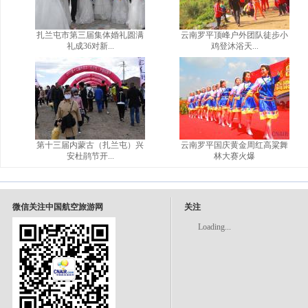
扎兰屯市第三届集体婚礼圆满
云南罗平顶峰户外团队徒步小
礼成36对新...
鸡登沐浴天...
第十三届内蒙古（扎兰屯）兴
云南罗平国庆黄金周红高粱舞
安杜鹃节开...
林大赛火爆
微信关注中国航空旅游网
关注
Loading...