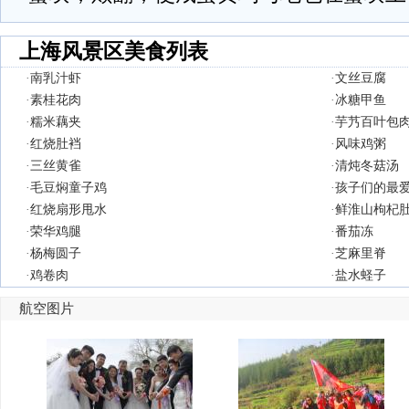
上海风景区美食列表
·
南乳汁虾
·
文丝豆腐
·
素桂花肉
·
冰糖甲鱼
·
糯米藕夹
·
芋艿百叶包
·
红烧肚裆
·
风味鸡粥
·
三丝黄雀
·
清炖冬菇汤
·
毛豆焖童子鸡
·
孩子们的最
·
红烧扇形甩水
·
鲜淮山枸杞
·
荣华鸡腿
·
番茄冻
·
杨梅圆子
·
芝麻里脊
·
鸡卷肉
·
盐水蛏子
航空图片