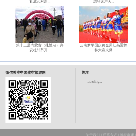
礼成36对新...
鸡登沐浴天...
第十三届内蒙古（扎兰屯）兴
云南罗平国庆黄金周红高粱舞
安杜鹃节开...
林大赛火爆
微信关注中国航空旅游网
关注
Loading...
关于我们
|
联系方式
|
版权声明