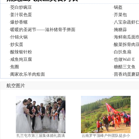
·
茭白炒豌豆
·
锅盔
·
姜汁双色蛋
·
芥菜包
·
爆炒香螺
·
八宝杂蔬虾
·
暖暖的圣诞节——滋补猪骨手擀面
·
腌糖蒜
·
什锦火锅
·
海鲜南瓜面
·
炒实蛋
·
酸菜拆骨肉
·
酸辣银针粉
·
白扒鱼扇
·
咸鱼炖豆腐
·
也做Wall·E
·
焦圈
·
糖醋三文鱼
·
阖家欢乐羊肉烩面
·
茴香鸡蛋蘑
航空图片
扎兰屯市第三届集体婚礼圆满
云南罗平顶峰户外团队徒步小