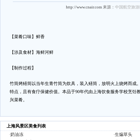
http://www.cnair.com
来源：
中国航空旅游
【菜肴口味】鲜香
【涉及食材】海鲜河鲜
【制作过程】
竹筒烤鳝筒以当年生青竹筒为炊具，装入鳝筒，放明火上烧烤而成
特点，且有食疗保健价值。本品于90年代由上海饮食服务学校烹饪
兴菜肴。
上海风景区美食列表
·
奶油冻
·
生煸草头