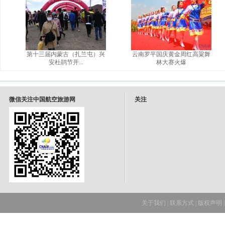
第十三届内蒙古（扎兰屯）兴
云南罗平国庆黄金周红高粱舞
安杜鹃节开...
林大赛火爆
微信关注中国航空旅游网
关注
关于我们
|
联系方式
|
版权声明