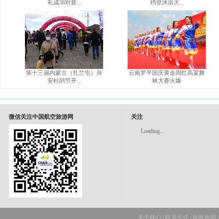
礼成36对新...
鸡登沐浴天...
第十三届内蒙古（扎兰屯）兴
云南罗平国庆黄金周红高粱舞
安杜鹃节开...
林大赛火爆
微信关注中国航空旅游网
关注
Loading...
关于我们
|
联系方式
|
版权声明