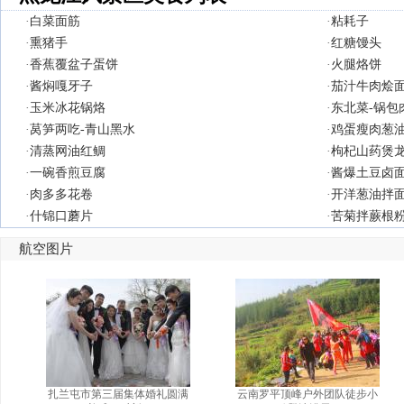
·
白菜面筋
·
粘耗子
·
熏猪手
·
红糖馒头
·
香蕉覆盆子蛋饼
·
火腿烙饼
·
酱焖嘎牙子
·
茄汁牛肉烩
·
玉米冰花锅烙
·
东北菜-锅包
·
莴笋两吃-青山黑水
·
鸡蛋瘦肉葱
·
清蒸网油红鲷
·
枸杞山药煲
·
一碗香煎豆腐
·
酱爆土豆卤
·
肉多多花卷
·
开洋葱油拌
·
什锦口蘑片
·
苦菊拌蕨根
航空图片
扎兰屯市第三届集体婚礼圆满
云南罗平顶峰户外团队徒步小